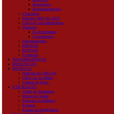
Resoluções
Regulamentações
Concursos
Eleição CRO-AL 2025
CRO-AL nos Municípios
Diretoria
Ex-Presidentes
Conselheiros
Departamentos
PROJUR
EDITAIS
Licitações
TRANSPARÊNCIA
DENÚNCIAS
NOTÍCIAS
Notícias do CRO-AL
CRO-AL na Mídia
Galeria de Fotos
UTILIDADES
Clube de Vantagens
Planos de Saúde
Pesquisa Acadêmica
Eventos
Exame de Proficiência