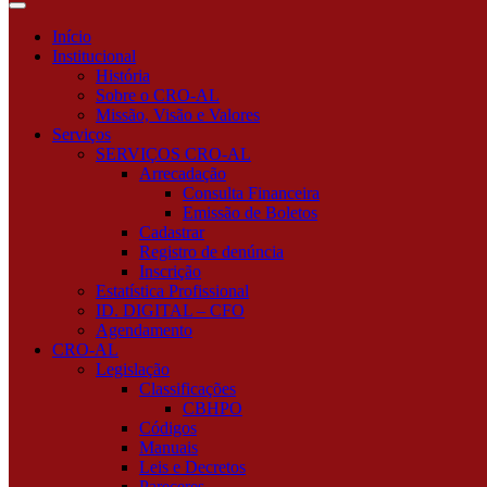
você
está
Início
procurando?
Institucional
História
Sobre o CRO-AL
Missão, Visão e Valores
Serviços
SERVIÇOS CRO-AL
Arrecadação
Consulta Financeira
Emissão de Boletos
Cadastrar
Registro de denúncia
Inscrição
Estatística Profissional
ID. DIGITAL – CFO
Agendamento
CRO-AL
Legislação
Classificações
CBHPO
Códigos
Manuais
Leis e Decretos
Pareceres