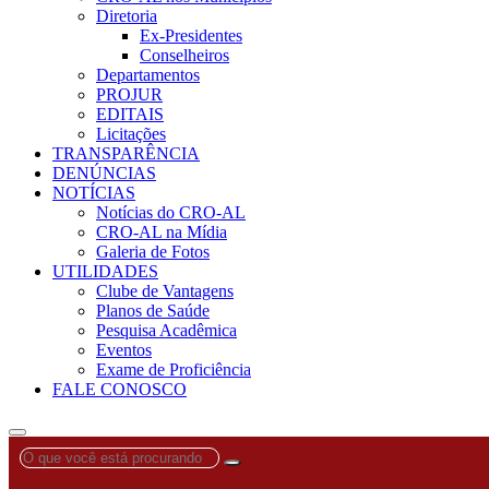
Diretoria
Ex-Presidentes
Conselheiros
Departamentos
PROJUR
EDITAIS
Licitações
TRANSPARÊNCIA
DENÚNCIAS
NOTÍCIAS
Notícias do CRO-AL
CRO-AL na Mídia
Galeria de Fotos
UTILIDADES
Clube de Vantagens
Planos de Saúde
Pesquisa Acadêmica
Eventos
Exame de Proficiência
FALE CONOSCO
O
que