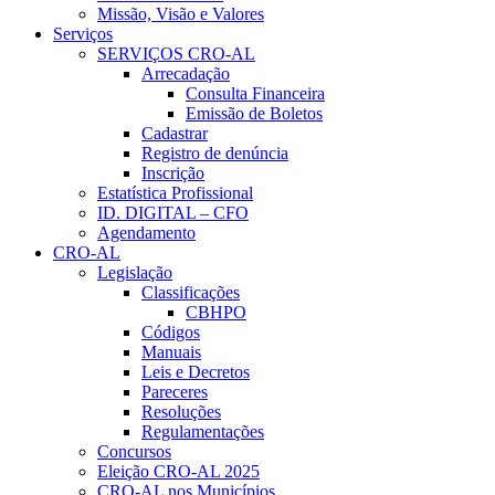
Missão, Visão e Valores
Serviços
SERVIÇOS CRO-AL
Arrecadação
Consulta Financeira
Emissão de Boletos
Cadastrar
Registro de denúncia
Inscrição
Estatística Profissional
ID. DIGITAL – CFO
Agendamento
CRO-AL
Legislação
Classificações
CBHPO
Códigos
Manuais
Leis e Decretos
Pareceres
Resoluções
Regulamentações
Concursos
Eleição CRO-AL 2025
CRO-AL nos Municípios