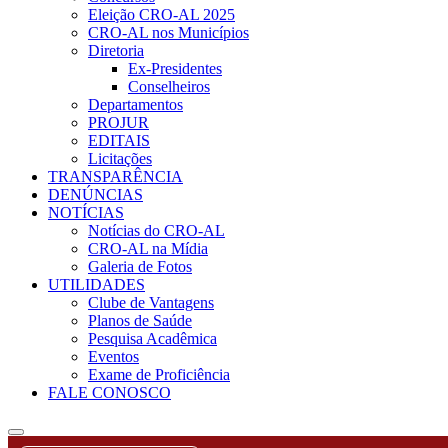
Eleição CRO-AL 2025
CRO-AL nos Municípios
Diretoria
Ex-Presidentes
Conselheiros
Departamentos
PROJUR
EDITAIS
Licitações
TRANSPARÊNCIA
DENÚNCIAS
NOTÍCIAS
Notícias do CRO-AL
CRO-AL na Mídia
Galeria de Fotos
UTILIDADES
Clube de Vantagens
Planos de Saúde
Pesquisa Acadêmica
Eventos
Exame de Proficiência
FALE CONOSCO