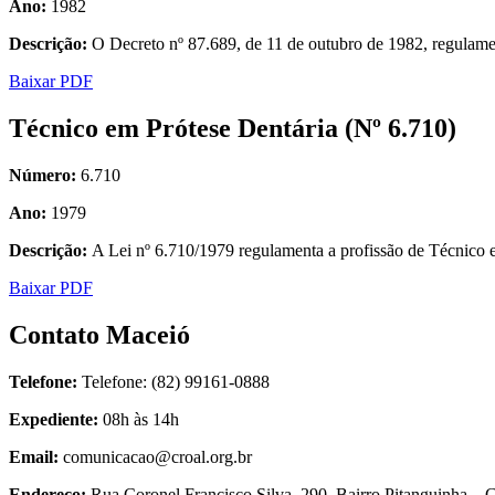
Ano:
1982
Descrição:
O Decreto nº 87.689, de 11 de outubro de 1982, regulame
Baixar PDF
Técnico em Prótese Dentária (Nº 6.710)
Número:
6.710
Ano:
1979
Descrição:
A Lei nº 6.710/1979 regulamenta a profissão de Técnico 
Baixar PDF
Contato Maceió
Telefone:
Telefone: (82) 99161-0888
Expediente:
08h às 14h
Email:
comunicacao@croal.org.br
Endereço:
Rua Coronel Francisco Silva, 290, Bairro Pitanguinha 