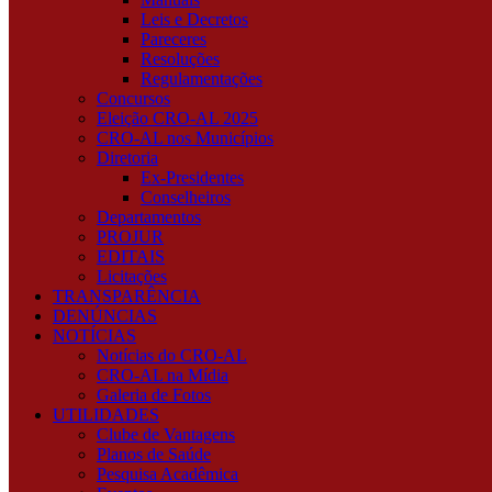
Leis e Decretos
Pareceres
Resoluções
Regulamentações
Concursos
Eleição CRO-AL 2025
CRO-AL nos Municípios
Diretoria
Ex-Presidentes
Conselheiros
Departamentos
PROJUR
EDITAIS
Licitações
TRANSPARÊNCIA
DENÚNCIAS
NOTÍCIAS
Notícias do CRO-AL
CRO-AL na Mídia
Galeria de Fotos
UTILIDADES
Clube de Vantagens
Planos de Saúde
Pesquisa Acadêmica