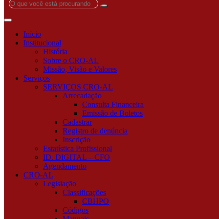
O
que
você
está
Início
procurando?
Institucional
História
Sobre o CRO-AL
Missão, Visão e Valores
Serviços
SERVIÇOS CRO-AL
Arrecadação
Consulta Financeira
Emissão de Boletos
Cadastrar
Registro de denúncia
Inscrição
Estatística Profissional
ID. DIGITAL – CFO
Agendamento
CRO-AL
Legislação
Classificações
CBHPO
Códigos
Manuais