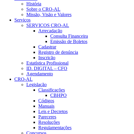
História
Sobre o CRO-AL
Missão, Visão e Valores
Serviços
SERVIÇOS CRO-AL
Arrecadação
Consulta Financeira
Emissão de Boletos
Cadastrar
Registro de denúncia
Inscrição
Estatística Profissional
ID. DIGITAL – CFO
Agendamento
CRO-AL
Legislação
Classificações
CBHPO
Códigos
Manuais
Leis e Decretos
Pareceres
Resoluções
Regulamentações
Concursos