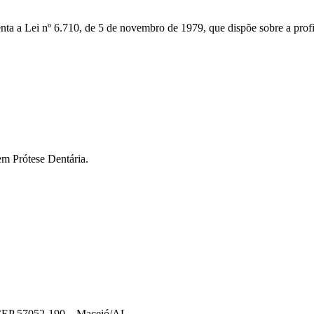
nta a Lei nº 6.710, de 5 de novembro de 1979, que dispõe sobre a prof
em Prótese Dentária.
– CEP 57052-190 – Maceió/AL