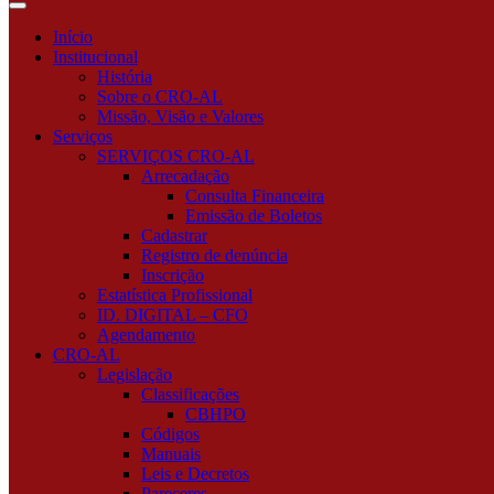
você
está
Início
procurando?
Institucional
História
Sobre o CRO-AL
Missão, Visão e Valores
Serviços
SERVIÇOS CRO-AL
Arrecadação
Consulta Financeira
Emissão de Boletos
Cadastrar
Registro de denúncia
Inscrição
Estatística Profissional
ID. DIGITAL – CFO
Agendamento
CRO-AL
Legislação
Classificações
CBHPO
Códigos
Manuais
Leis e Decretos
Pareceres