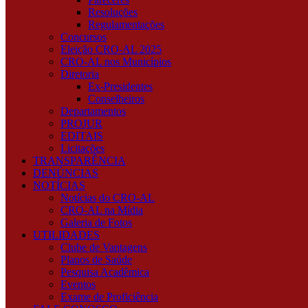
Resoluções
Regulamentações
Concursos
Eleição CRO-AL 2025
CRO-AL nos Municípios
Diretoria
Ex-Presidentes
Conselheiros
Departamentos
PROJUR
EDITAIS
Licitações
TRANSPARÊNCIA
DENÚNCIAS
NOTÍCIAS
Notícias do CRO-AL
CRO-AL na Mídia
Galeria de Fotos
UTILIDADES
Clube de Vantagens
Planos de Saúde
Pesquisa Acadêmica
Eventos
Exame de Proficiência