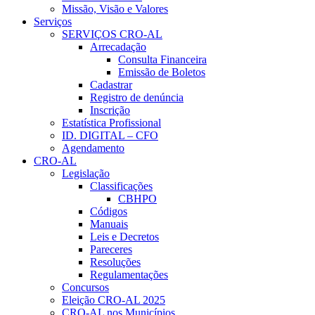
Missão, Visão e Valores
Serviços
SERVIÇOS CRO-AL
Arrecadação
Consulta Financeira
Emissão de Boletos
Cadastrar
Registro de denúncia
Inscrição
Estatística Profissional
ID. DIGITAL – CFO
Agendamento
CRO-AL
Legislação
Classificações
CBHPO
Códigos
Manuais
Leis e Decretos
Pareceres
Resoluções
Regulamentações
Concursos
Eleição CRO-AL 2025
CRO-AL nos Municípios