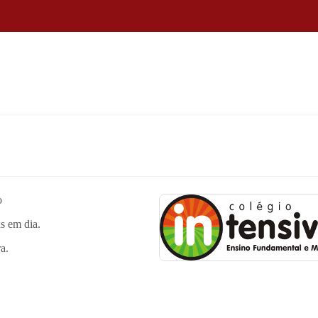
o
s em dia.
a.