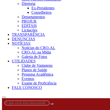
Diretoria
Ex-Presidentes
Conselheiros
Departamentos
PROJUR
EDITAIS
Licitações
TRANSPARÊNCIA
DENÚNCIAS
NOTÍCIAS
Notícias do CRO-AL
CRO-AL na Mídia
Galeria de Fotos
UTILIDADES
Clube de Vantagens
Planos de Saúde
Pesquisa Acadêmica
Eventos
Exame de Proficiência
FALE CONOSCO
O
que