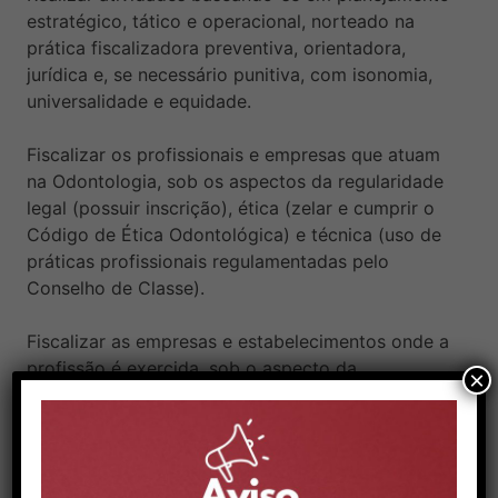
estratégico, tático e operacional, norteado na
prática fiscalizadora preventiva, orientadora,
jurídica e, se necessário punitiva, com isonomia,
universalidade e equidade.
Fiscalizar os profissionais e empresas que atuam
na Odontologia, sob os aspectos da regularidade
legal (possuir inscrição), ética (zelar e cumprir o
Código de Ética Odontológica) e técnica (uso de
práticas profissionais regulamentadas pelo
Conselho de Classe).
Fiscalizar as empresas e estabelecimentos onde a
profissão é exercida, sob o aspecto da
×
regularidade legal, de ambiente (existência de
condições mínimas para o exercício da prática
profissional no local) e da assessoria e apoio a
outras instituições fiscalizadoras (existência de