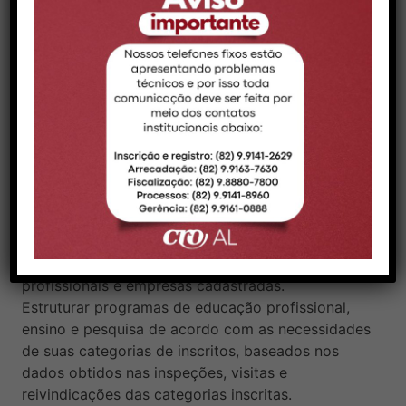
potenciais irregularidades passíveis de inspeção).
Fiscalizar as empresas e estabelecimentos
diversos onde atuem profissionais da Odontologia
que necessitam de inscrição no Conselho Regional
de Odontologia de Alagoas – CRO-AL.
Organizar bancos de dados estruturados em
sistemas de informação gerencial de acesso
público, possibilitando a livre consulta de
relatórios sobre o desempenho das fiscalizações
e ações do Conselho Regional de Odontologia de
Alagoas – CRO-AL, bem como a pesquisa de
profissionais e empresas cadastradas.
Estruturar programas de educação profissional,
ensino e pesquisa de acordo com as necessidades
de suas categorias de inscritos, baseados nos
dados obtidos nas inspeções, visitas e
reivindicações das categorias inscritas.