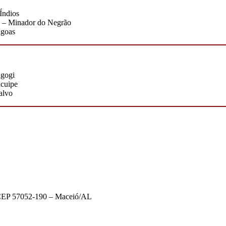
Índios
 – Minador do Negrão
agoas
agogi
cuipe
alvo
– CEP 57052-190 – Maceió/AL