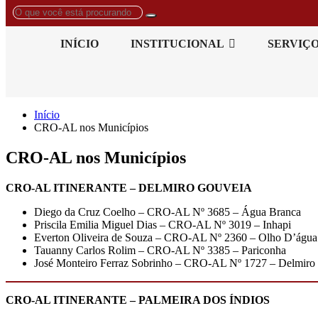
O
que
você
INÍCIO
INSTITUCIONAL
SERVIÇ
está
procurando?
Início
CRO-AL nos Municípios
CRO-AL nos Municípios
CRO-AL ITINERANTE – DELMIRO GOUVEIA
Diego da Cruz Coelho – CRO-AL Nº 3685 – Água Branca
Priscila Emilia Miguel Dias – CRO-AL Nº 3019 – Inhapi
Everton Oliveira de Souza – CRO-AL Nº 2360 – Olho D’água
Tauanny Carlos Rolim – CRO-AL Nº 3385 – Pariconha
José Monteiro Ferraz Sobrinho – CRO-AL Nº 1727 – Delmiro
CRO-AL ITINERANTE – PALMEIRA DOS ÍNDIOS