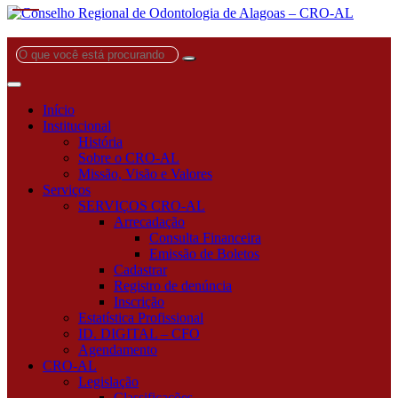
O
que
você
está
Início
procurando?
Institucional
História
Sobre o CRO-AL
Missão, Visão e Valores
Serviços
SERVIÇOS CRO-AL
Arrecadação
Consulta Financeira
Emissão de Boletos
Cadastrar
Registro de denúncia
Inscrição
Estatística Profissional
ID. DIGITAL – CFO
Agendamento
CRO-AL
Legislação
Classificações