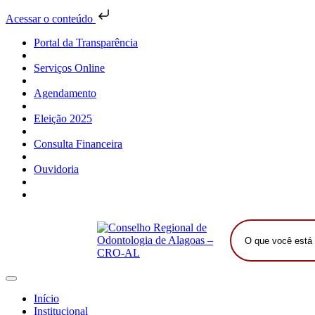
Acessar o conteúdo
Portal da Transparência
Serviços Online
Agendamento
Eleição 2025
Consulta Financeira
Ouvidoria
O
que
você
está
procurando?
Início
Institucional