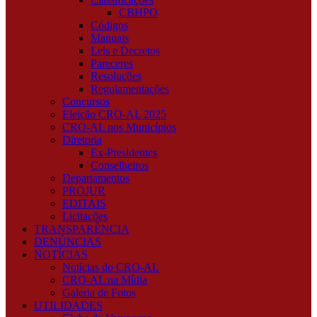
CBHPO
Códigos
Manuais
Leis e Decretos
Pareceres
Resoluções
Regulamentações
Concursos
Eleição CRO-AL 2025
CRO-AL nos Municípios
Diretoria
Ex-Presidentes
Conselheiros
Departamentos
PROJUR
EDITAIS
Licitações
TRANSPARÊNCIA
DENÚNCIAS
NOTÍCIAS
Notícias do CRO-AL
CRO-AL na Mídia
Galeria de Fotos
UTILIDADES