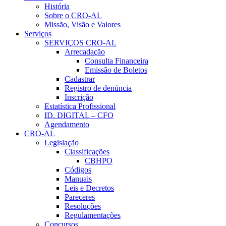
História
Sobre o CRO-AL
Missão, Visão e Valores
Serviços
SERVIÇOS CRO-AL
Arrecadação
Consulta Financeira
Emissão de Boletos
Cadastrar
Registro de denúncia
Inscrição
Estatística Profissional
ID. DIGITAL – CFO
Agendamento
CRO-AL
Legislação
Classificações
CBHPO
Códigos
Manuais
Leis e Decretos
Pareceres
Resoluções
Regulamentações
Concursos