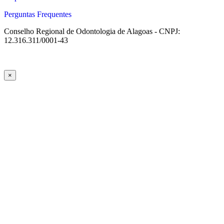
Perguntas Frequentes
Conselho Regional de Odontologia de Alagoas - CNPJ:
12.316.311/0001-43
×
m güncel giriş
casibom giriş
casibom
casibom güncel giriş
casibom giri