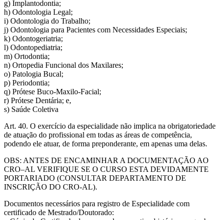
g) Implantodontia;
h) Odontologia Legal;
i) Odontologia do Trabalho;
j) Odontologia para Pacientes com Necessidades Especiais;
k) Odontogeriatria;
l) Odontopediatria;
m) Ortodontia;
n) Ortopedia Funcional dos Maxilares;
o) Patologia Bucal;
p) Periodontia;
q) Prótese Buco-Maxilo-Facial;
r) Prótese Dentária; e,
s) Saúde Coletiva
Art. 40. O exercício da especialidade não implica na obrigatoriedade
de atuação do profissional em todas as áreas de competência,
podendo ele atuar, de forma preponderante, em apenas uma delas.
OBS: ANTES DE ENCAMINHAR A DOCUMENTAÇÃO AO
CRO–AL VERIFIQUE SE O CURSO ESTA DEVIDAMENTE
PORTARIADO (CONSULTAR DEPARTAMENTO DE
INSCRIÇÃO DO CRO-AL).
Documentos necessários para registro de Especialidade com
certificado de Mestrado/Doutorado: