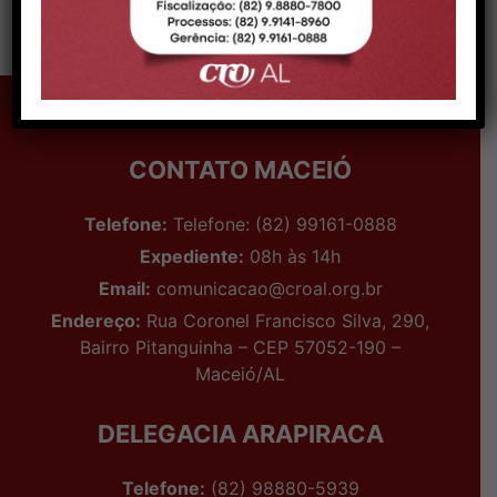
CONTATO MACEIÓ
Telefone:
Telefone: (82) 99161-0888
Expediente:
08h às 14h
Email:
comunicacao@croal.org.br
Endereço:
Rua Coronel Francisco Silva, 290,
Bairro Pitanguinha – CEP 57052-190 –
Maceió/AL
DELEGACIA ARAPIRACA
Telefone:
(82) 98880-5939