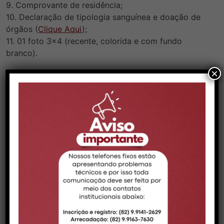
9. Comprovante de residência;
10. Declaração de tipologia sanguínea e doação de
órgãos (
Clique Aqui
);
11. 01 foto 3×4 (recente, colorida e com fundo
branco).
×
Obs:
1 Na falta de qualquer documento acima, o pedido de
inscrição não será aceito.
2 Certificado de dispensa de incorporação,
Certificado de reservista ou Certificado de
alistamento
militar.
VOLTAR