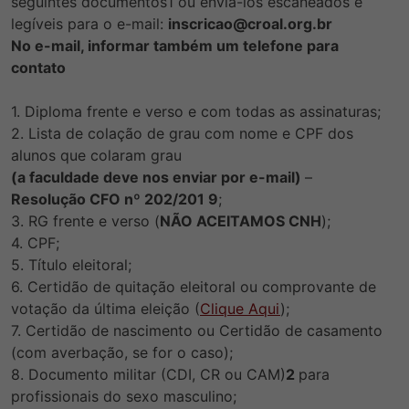
seguintes documentos1 ou enviá-los escaneados e
legíveis para o e-mail:
inscricao@croal.org.br
No e-mail, informar também um telefone para
contato
1. Diploma frente e verso e com todas as assinaturas;
2. Lista de colação de grau com nome e CPF dos
alunos que colaram grau
(a faculdade
deve nos enviar por e-mail)
–
Resolução CFO nº 202/201 9
;
3. RG frente e verso (
NÃO ACEITAMOS CNH
);
4. CPF;
5. Título eleitoral;
6. Certidão de quitação eleitoral ou comprovante de
votação da última eleição (
Clique Aqui
);
7. Certidão de nascimento ou Certidão de casamento
(com averbação, se for o caso);
8. Documento militar (CDI, CR ou CAM)
2
para
profissionais do sexo masculino;