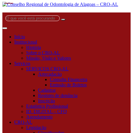
O
que
você
está
Início
procurando?
Institucional
História
Sobre o CRO-AL
Missão, Visão e Valores
Serviços
SERVIÇOS CRO-AL
Arrecadação
Consulta Financeira
Emissão de Boletos
Cadastrar
Registro de denúncia
Inscrição
Estatística Profissional
ID. DIGITAL – CFO
Agendamento
CRO-AL
Legislação
Classificações