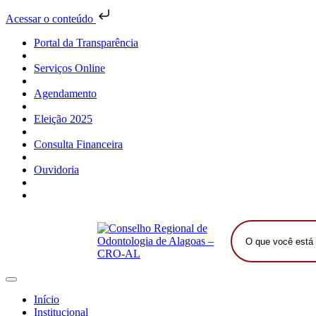
Acessar o conteúdo
Portal da Transparência
Serviços Online
Agendamento
Eleição 2025
Consulta Financeira
Ouvidoria
O
que
você
está
procurando?
Início
Institucional