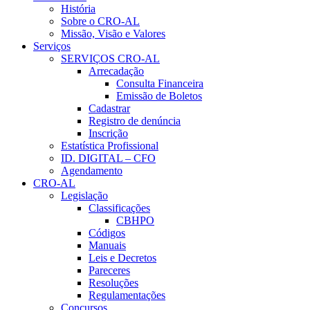
História
Sobre o CRO-AL
Missão, Visão e Valores
Serviços
SERVIÇOS CRO-AL
Arrecadação
Consulta Financeira
Emissão de Boletos
Cadastrar
Registro de denúncia
Inscrição
Estatística Profissional
ID. DIGITAL – CFO
Agendamento
CRO-AL
Legislação
Classificações
CBHPO
Códigos
Manuais
Leis e Decretos
Pareceres
Resoluções
Regulamentações
Concursos