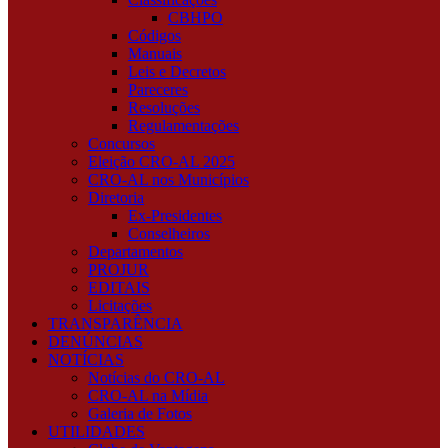
CBHPO
Códigos
Manuais
Leis e Decretos
Pareceres
Resoluções
Regulamentações
Concursos
Eleição CRO-AL 2025
CRO-AL nos Municípios
Diretoria
Ex-Presidentes
Conselheiros
Departamentos
PROJUR
EDITAIS
Licitações
TRANSPARÊNCIA
DENÚNCIAS
NOTÍCIAS
Notícias do CRO-AL
CRO-AL na Mídia
Galeria de Fotos
UTILIDADES