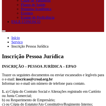
Clube de Vantagens
Planos de Saúde
Pesquisa Acadêmica
Eventos
Exame de Proficiência
FALE CONOSCO
Início
Serviço
Inscrição Pessoa Jurídica
Inscrição Pessoa Jurídica
INSCRIÇÃO – PESSOA JURÍDICA – EPAO
Trazer os seguintes documentos ou enviar escaneados e legíveis para
o e-mail:
inscricao@croal.org.br
Informar no e-mail um número de telefone para contato.
1.
a) Cópia do Contrato Social e Alterações registrado em Cartório
ou Junta Comercial;
b) ou Requerimento de Empresário;
c) ou Cópia do Estatuto/Ato Constitutivo/Regimento Interno;