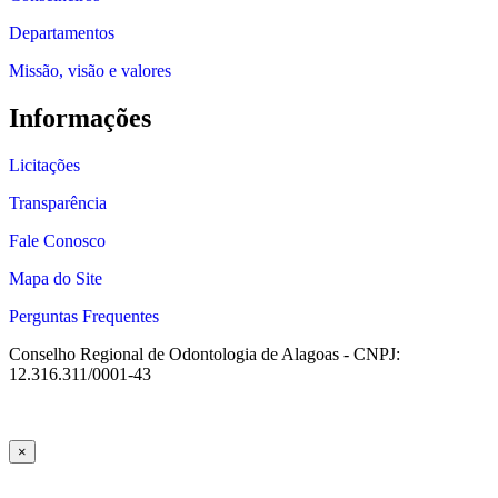
Departamentos
Missão, visão e valores
Informações
Licitações
Transparência
Fale Conosco
Mapa do Site
Perguntas Frequentes
Conselho Regional de Odontologia de Alagoas - CNPJ:
12.316.311/0001-43
×
 giriş
ultrabet giriş
ultrabet
ultrabet güncel giriş
ultrabet giriş
ultrabet
be