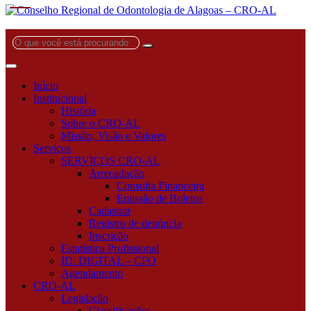
O
que
você
está
Início
procurando?
Institucional
História
Sobre o CRO-AL
Missão, Visão e Valores
Serviços
SERVIÇOS CRO-AL
Arrecadação
Consulta Financeira
Emissão de Boletos
Cadastrar
Registro de denúncia
Inscrição
Estatística Profissional
ID. DIGITAL – CFO
Agendamento
CRO-AL
Legislação
Classificações