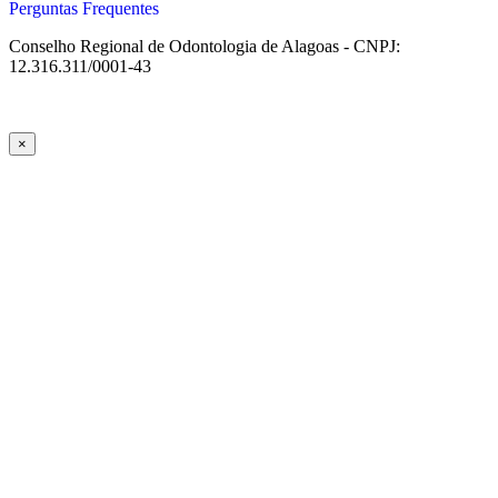
Perguntas Frequentes
Conselho Regional de Odontologia de Alagoas - CNPJ:
12.316.311/0001-43
×
el giriş
starzbet giriş
starzbet
starzbet güncel giriş
starzbet giriş
starzbet