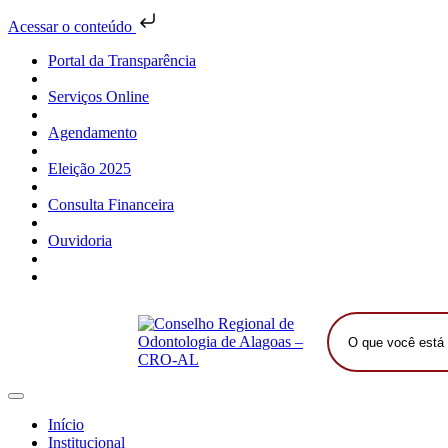
Acessar o conteúdo
Portal da Transparência
Serviços Online
Agendamento
Eleição 2025
Consulta Financeira
Ouvidoria
O
que
você
está
procurando?
Início
Institucional