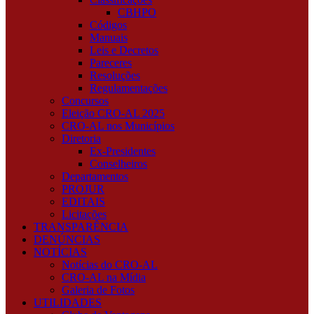
CBHPO
Códigos
Manuais
Leis e Decretos
Pareceres
Resoluções
Regulamentações
Concursos
Eleição CRO-AL 2025
CRO-AL nos Municípios
Diretoria
Ex-Presidentes
Conselheiros
Departamentos
PROJUR
EDITAIS
Licitações
TRANSPARÊNCIA
DENÚNCIAS
NOTÍCIAS
Notícias do CRO-AL
CRO-AL na Mídia
Galeria de Fotos
UTILIDADES