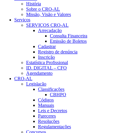
História
Sobre o CRO-AL
Missão, Visão e Valores
Serviços
SERVIÇOS CRO-AL
Arrecadação
Consulta Financeira
Emissão de Boletos
Cadastrar
Registro de denúncia
Inscrição
Estatística Profissional
ID. DIGITAL – CFO
Agendamento
CRO-AL
Legislação
Classificações
CBHPO
Códigos
Manuais
Leis e Decretos
Pareceres
Resoluções
Regulamentações
Concursos