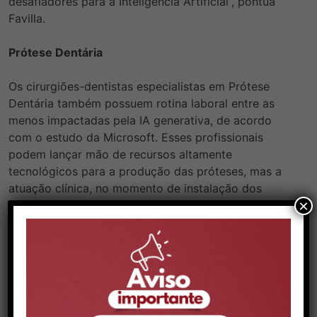
desafiadores para a Inteligência Artificial”, pontua
Favilla.
Prótese Dentária
Os cirurgiões-dentistas especialistas em Prótese
Dentária também possuem rotina laboral entre as
menos impactadas pela IA generativa, de acordo
com o estudo
da Microsoft. Esses profissionais
podem lançar mão de recursos altamente
tecnológicos para a produção das próteses, mas a
atuação clínica, no momento de instalação dos
×
dispositivos, exige compreensão humanizada das
necessidades funcionais e estéticas do paciente,
além de ajustes finos que lhe garantam conforto ao
mesmo tempo que evitem problemas futuros de
oclusão ou dor.
“A prótese dentária requer não só tecnologia