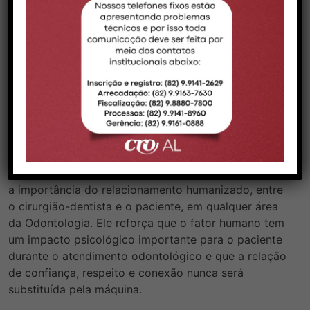
avançada, mas também habilidade manual e
sensibilidade clínica. Em minha opinião, esse caráter
artesanal e individualizado é o que torna nossa
especialidade uma das menos afetadas pela
inteligência artificial”, destaca o cirurgião-dentista
especialista em Prótese Dentária e Reabilitação Oral,
José Olavo Mendes.
Relacionamento humano com o paciente
O conselheiro do CFO, Eduardo Favilla,
destaca ainda
a importância do relacionamento humanizado, entre
o cirurgião-dentista e o paciente, em qualquer área
da Odontologia. Ele reforça que o fator humano tem
um impacto psicológico importante para o paciente
durante o atendimento odontológico e que a relação
de confiança, respeito e conexão nunca será
substituída pela máquina.