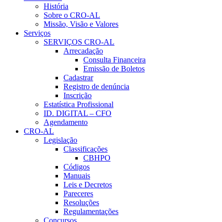
História
Sobre o CRO-AL
Missão, Visão e Valores
Serviços
SERVIÇOS CRO-AL
Arrecadação
Consulta Financeira
Emissão de Boletos
Cadastrar
Registro de denúncia
Inscrição
Estatística Profissional
ID. DIGITAL – CFO
Agendamento
CRO-AL
Legislação
Classificações
CBHPO
Códigos
Manuais
Leis e Decretos
Pareceres
Resoluções
Regulamentações
Concursos