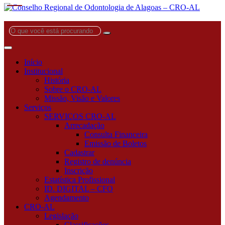
O
que
você
está
Início
procurando?
Institucional
História
Sobre o CRO-AL
Missão, Visão e Valores
Serviços
SERVIÇOS CRO-AL
Arrecadação
Consulta Financeira
Emissão de Boletos
Cadastrar
Registro de denúncia
Inscrição
Estatística Profissional
ID. DIGITAL – CFO
Agendamento
CRO-AL
Legislação
Classificações