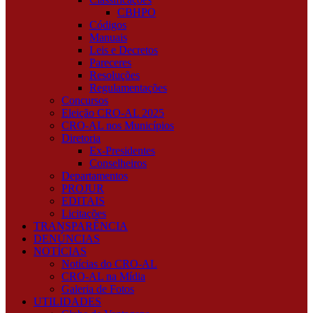
CBHPO
Códigos
Manuais
Leis e Decretos
Pareceres
Resoluções
Regulamentações
Concursos
Eleição CRO-AL 2025
CRO-AL nos Municípios
Diretoria
Ex-Presidentes
Conselheiros
Departamentos
PROJUR
EDITAIS
Licitações
TRANSPARÊNCIA
DENÚNCIAS
NOTÍCIAS
Notícias do CRO-AL
CRO-AL na Mídia
Galeria de Fotos
UTILIDADES