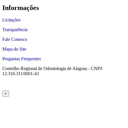
Informações
Licitações
Transparência
Fale Conosco
Mapa do Site
Perguntas Frequentes
Conselho Regional de Odontologia de Alagoas - CNPJ:
12.316.311/0001-43
×
ncel giriş
casibom giriş
casibom
casibom güncel giriş
casibom giriş
ca