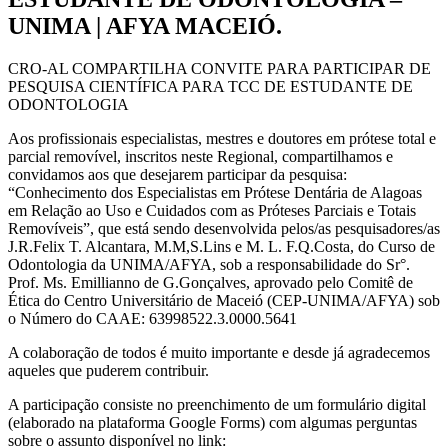
UNIMA | AFYA MACEIÓ.
CRO-AL COMPARTILHA CONVITE PARA PARTICIPAR DE
PESQUISA CIENTÍFICA PARA TCC DE ESTUDANTE DE
ODONTOLOGIA
Aos profissionais especialistas, mestres e doutores em prótese total e
parcial removível, inscritos neste Regional, compartilhamos e
convidamos aos que desejarem participar da pesquisa:
“Conhecimento dos Especialistas em Prótese Dentária de Alagoas
em Relação ao Uso e Cuidados com as Próteses Parciais e Totais
Removíveis”, que está sendo desenvolvida pelos/as pesquisadores/as
J.R.Felix T. Alcantara, M.M,S.Lins e M. L. F.Q.Costa, do Curso de
Odontologia da UNIMA/AFYA, sob a responsabilidade do Sr°.
Prof. Ms. Emillianno de G.Gonçalves, aprovado pelo Comitê de
Ética do Centro Universitário de Maceió (CEP-UNIMA/AFYA) sob
o Número do CAAE: 63998522.3.0000.5641
A colaboração de todos é muito importante e desde já agradecemos
aqueles que puderem contribuir.
A participação consiste no preenchimento de um formulário digital
(elaborado na plataforma Google Forms) com algumas perguntas
sobre o assunto disponível no link: