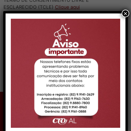
TERMO DE CONSENTIMENTO LIVRE E
ESCLARECIDO (TCLE)
Clique aqui
×
O CRO-AL concede total apoio às pesquisas
promovendo a divulgação e convocando os colegas
cirurgiões-dentistas a prestarem sua valorosa
contribuição aos pesquisadores.
VOLTAR
CONTATO MACEIÓ