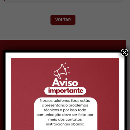
VOLTAR
×
CONTATO MACEIÓ
Telefone:
Telefone: (82) 99161-0888
Expediente:
08h às 14h
Email:
comunicacao@croal.org.br
Endereço:
Rua Coronel Francisco Silva, 290,
Bairro Pitanguinha – CEP 57052-190 –
Maceió/AL