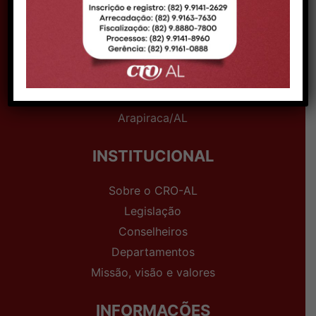
DELEGACIA ARAPIRACA
Telefone:
(82) 98880-5939
Expediente:
09h às 15h
Endereço:
Av. Deputada Ceci Cunha, nº 50,
Bairro Brasília - CEP 57313-085 -
Arapiraca/AL
INSTITUCIONAL
Sobre o CRO-AL
Legislação
Conselheiros
Departamentos
Missão, visão e valores
INFORMAÇÕES