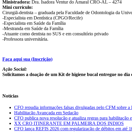
Ministradora:
Dra. Isadora Ventur do Amaral CRO-AL – 4274
Mini currículo:
Cirurgiã-dentista – graduada pela Faculdade de Odontologia da Uni
-Especialista em Dentística (CPGO/Recife)
-Especialista em Saúde da Família
-Mestranda em Saúde da Família
-Atuante como dentista no SUS e em consultório privado
-Professora universitária.
Faça aqui sua (Inscrição)
Ação Social:
Solicitamos a doação de um Kit de higiene bucal entregue no dia 
Notícias
CFO repudia informações falsas divulgadas pelo CFM sobre 
Habilitação Avançada em Sedação
CFO publica nova resolução e atualiza regras para habilitaçã
XX CRO ITINERANTE EM PALMEIRA DOS INDIOS
CFO lança REFIS 2026 com regularização de débitos em até 10 