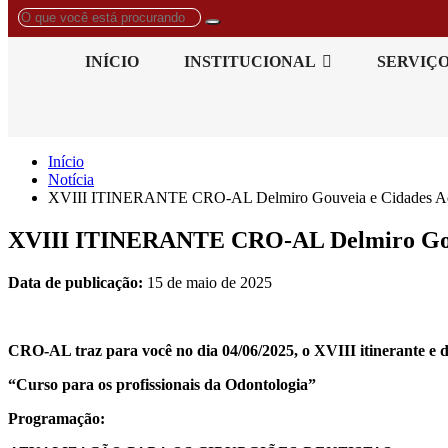
O
que
você
INÍCIO
INSTITUCIONAL
SERVIÇ
está
procurando?
Início
Notícia
XVIII ITINERANTE CRO-AL Delmiro Gouveia e Cidades Ad
XVIII ITINERANTE CRO-AL Delmiro Gouv
Data de publicação:
15 de maio de 2025
CRO-AL traz para você no dia 04/06/2025, o XVIII itineran
te e 
“Curso para os profissionais da Odontologia”
Programação: