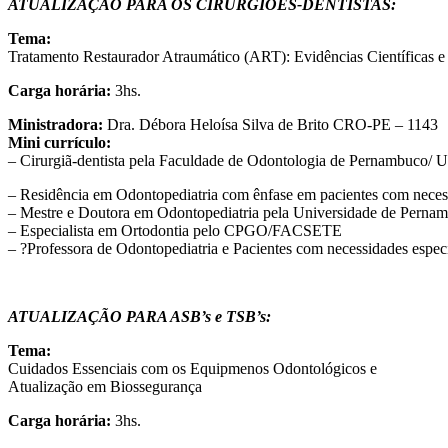
ATUALIZAÇÃO PARA OS CIRURGIÕES-DENTISTAS:
Tema:
Tratamento Restaurador Atraumático (ART): Evidências Científicas 
Carga horária:
3hs.
Ministradora:
Dra. Débora Heloísa Silva de Brito CRO-PE – 1143
Mini currículo:
– Cirurgiã-dentista pela Faculdade de Odontologia de Pernambuco/
– Residência em Odontopediatria com ênfase em pacientes com necessi
– Mestre e Doutora em Odontopediatria pela Universidade de Pern
– Especialista em Ortodontia pelo CPGO/FACSETE
– ?Professora de Odontopediatria e Pacientes com necessidades espec
ATUALIZAÇÃO PARA ASB’s e TSB’s:
Tema:
Cuidados Essenciais com os Equipmenos Odontológicos e
Atualização em Biossegurança
Carga horária:
3hs.