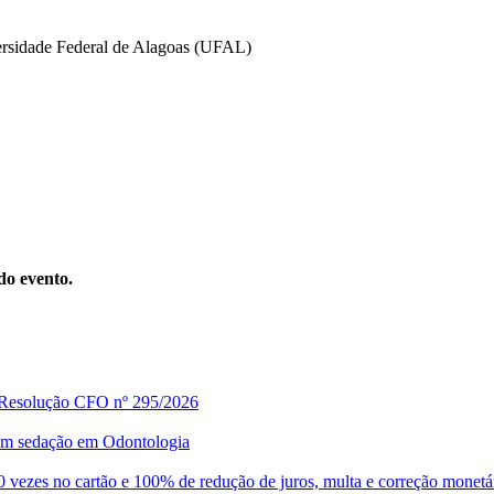
versidade Federal de Alagoas (UFAL)
do evento.
a Resolução CFO nº 295/2026
o em sedação em Odontologia
vezes no cartão e 100% de redução de juros, multa e correção monetá