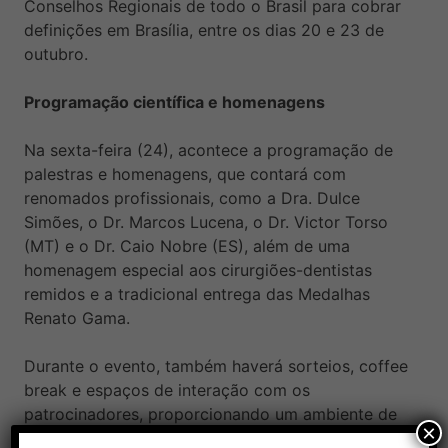
Conselhos Regionais de todo o Brasil para cobrar
definições em Brasília, entre os dias 20 e 23 de
outubro.
Programação científica e homenagens
Na sexta-feira (24), acontece a programação de
palestras e homenagens, que contará com
renomados profissionais, como a Dra. Dulce
Simões, o Dr. Marcos Lucena, o Dr. Victor Torso
(MT) e o Dr. Caio Nobre (ES), além de uma
homenagem especial aos cirurgiões-dentistas
remidos e a tradicional entrega das Medalhas
Renato Gama.
Durante o evento, também haverá sorteios, coffee
break e espaços de interação com os
patrocinadores, proporcionando um ambiente de
×
aprendizado e networking entre os participantes.