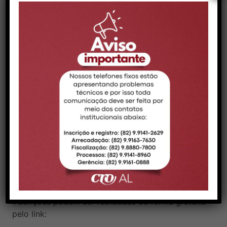
Ação social na Orla de Pajuçara
Encerrando a Semana, no sábado (25) e no
domingo (26), o CRO-AL promoverá, em parceria
com a Universidade Federal de Alagoas (Ufal), a
Campanha “Sol na Medida”, na Orla de Pajuçara,
com atividades de conscientização sobre os
efeitos da exposição solar nos lábios, distribuição
de protetores solares e orientações preventivas
para trabalhadores que atuam ao ar livre. A
atividade é aberta ao público em geral.
Garanta sua vaga
As vagas para as palestras são limitadas, e as
inscrições podem ser realizadas de forma gratuita
pelo link: