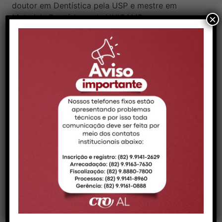
doutor em Dentística pela USP e mestre em
Materiais Dentários pela UNICAMP.
×
Após o intervalo dos patrocinadores, o evento
contará com a palestra do Dr. Caio Nobre (CRO-
ES 10222), com o tema “Além da Cárie:
entendendo e tratando as lesões cervicais”. O
especialista abordará as lesões cervicais não
cariosas (LCNCs), que já superam a cárie em
prevalência e representam um dos grandes
desafios clínicos atuais.
A sexta-feira será encerrada com sorteios, ações
dos patrocinadores e a tradicional entrega das
Medalhas Renato Gama, que homenageia
profissionais que se destacaram pela dedicação e
contribuição à odontologia alagoana.
As inscrições para as palestras ainda estão