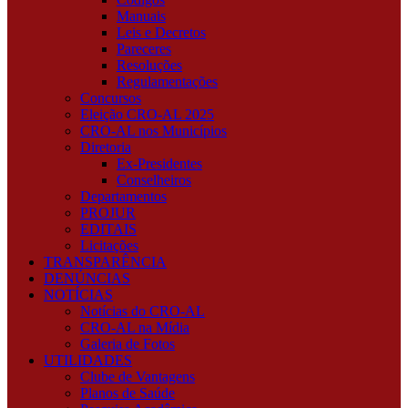
Manuais
Leis e Decretos
Pareceres
Resoluções
Regulamentações
Concursos
Eleição CRO-AL 2025
CRO-AL nos Municípios
Diretoria
Ex-Presidentes
Conselheiros
Departamentos
PROJUR
EDITAIS
Licitações
TRANSPARÊNCIA
DENÚNCIAS
NOTÍCIAS
Notícias do CRO-AL
CRO-AL na Mídia
Galeria de Fotos
UTILIDADES
Clube de Vantagens
Planos de Saúde