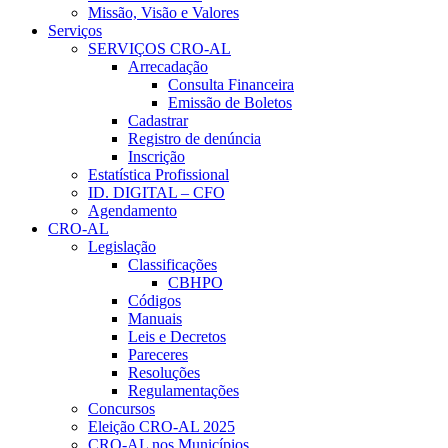
Missão, Visão e Valores
Serviços
SERVIÇOS CRO-AL
Arrecadação
Consulta Financeira
Emissão de Boletos
Cadastrar
Registro de denúncia
Inscrição
Estatística Profissional
ID. DIGITAL – CFO
Agendamento
CRO-AL
Legislação
Classificações
CBHPO
Códigos
Manuais
Leis e Decretos
Pareceres
Resoluções
Regulamentações
Concursos
Eleição CRO-AL 2025
CRO-AL nos Municípios