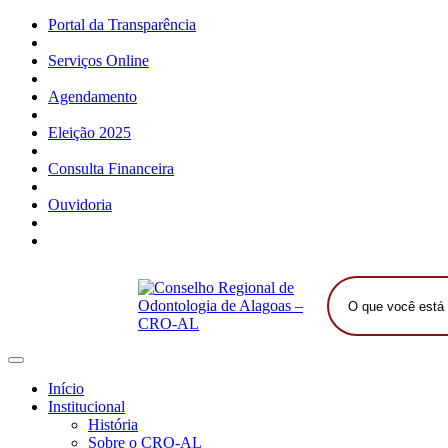
Portal da Transparência
Serviços Online
Agendamento
Eleição 2025
Consulta Financeira
Ouvidoria
O
que
você
está
procurando?
Início
Institucional
História
Sobre o CRO-AL