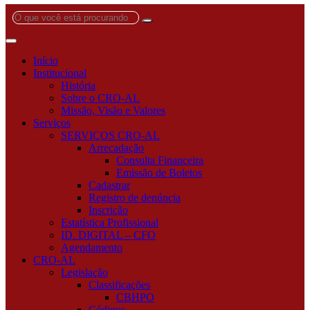
O
que
você
está
Início
procurando?
Institucional
História
Sobre o CRO-AL
Missão, Visão e Valores
Serviços
SERVIÇOS CRO-AL
Arrecadação
Consulta Financeira
Emissão de Boletos
Cadastrar
Registro de denúncia
Inscrição
Estatística Profissional
ID. DIGITAL – CFO
Agendamento
CRO-AL
Legislação
Classificações
CBHPO
Códigos