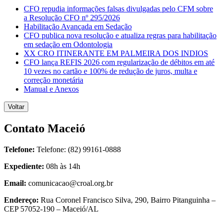
CFO repudia informações falsas divulgadas pelo CFM sobre
a Resolução CFO nº 295/2026
Habilitação Avançada em Sedação
CFO publica nova resolução e atualiza regras para habilitação
em sedação em Odontologia
XX CRO ITINERANTE EM PALMEIRA DOS INDIOS
CFO lança REFIS 2026 com regularização de débitos em até
10 vezes no cartão e 100% de redução de juros, multa e
correção monetária
Manual e Anexos
Voltar
Contato Maceió
Telefone:
Telefone: (82) 99161-0888
Expediente:
08h às 14h
Email:
comunicacao@croal.org.br
Endereço:
Rua Coronel Francisco Silva, 290, Bairro Pitanguinha –
CEP 57052-190 – Maceió/AL