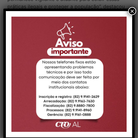
práticas ilegais e proteger a população”, destacou
×
o coordenador de Fiscalização do CRO-AL, Arthur
Wanderley.
Um dos estabelecimentos também funcionava
sem responsável técnico, motivo pelo qual teve
suas atividades suspensas pelo CRO-AL. As
equipes constataram ainda que ambos os locais
não possuíam alvará sanitário, representando
risco à saúde pública. Diante das irregularidades,
será lavrado Boletim de Ocorrência, a Vigilância
Sanitária será comunicada e os envolvidos
responderão a processo ético no Conselho.
A Autarquia reforça que denúncias de
irregularidades no exercício da profissão podem
ser feitas por meio do painel de denúncias:
https://cro-