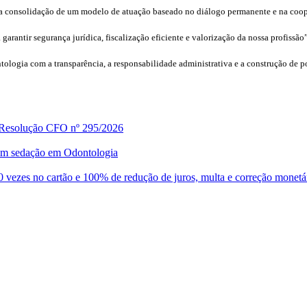
ta a consolidação de um modelo de atuação baseado no diálogo permanente e na coop
arantir segurança jurídica, fiscalização eficiente e valorização da nossa profissão
logia com a transparência, a responsabilidade administrativa e a construção de p
a Resolução CFO nº 295/2026
o em sedação em Odontologia
vezes no cartão e 100% de redução de juros, multa e correção monetá