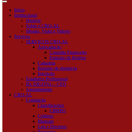
você
está
Início
procurando?
Institucional
História
Sobre o CRO-AL
Missão, Visão e Valores
Serviços
SERVIÇOS CRO-AL
Arrecadação
Consulta Financeira
Emissão de Boletos
Cadastrar
Registro de denúncia
Inscrição
Estatística Profissional
ID. DIGITAL – CFO
Agendamento
CRO-AL
Legislação
Classificações
CBHPO
Códigos
Manuais
Leis e Decretos
Pareceres