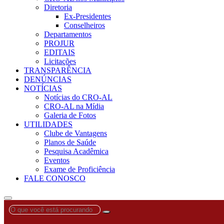
Diretoria
Ex-Presidentes
Conselheiros
Departamentos
PROJUR
EDITAIS
Licitações
TRANSPARÊNCIA
DENÚNCIAS
NOTÍCIAS
Notícias do CRO-AL
CRO-AL na Mídia
Galeria de Fotos
UTILIDADES
Clube de Vantagens
Planos de Saúde
Pesquisa Acadêmica
Eventos
Exame de Proficiência
FALE CONOSCO
O
que