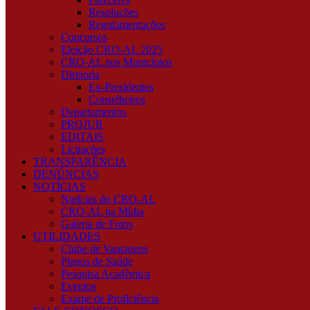
Resoluções
Regulamentações
Concursos
Eleição CRO-AL 2025
CRO-AL nos Municípios
Diretoria
Ex-Presidentes
Conselheiros
Departamentos
PROJUR
EDITAIS
Licitações
TRANSPARÊNCIA
DENÚNCIAS
NOTÍCIAS
Notícias do CRO-AL
CRO-AL na Mídia
Galeria de Fotos
UTILIDADES
Clube de Vantagens
Planos de Saúde
Pesquisa Acadêmica
Eventos
Exame de Proficiência