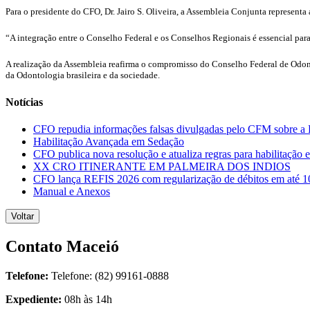
Para o presidente do CFO, Dr. Jairo S. Oliveira, a Assembleia Conjunta represen
“A integração entre o Conselho Federal e os Conselhos Regionais é essencial para g
A realização da Assembleia reafirma o compromisso do Conselho Federal de Odonto
da Odontologia brasileira e da sociedade.
Notícias
CFO repudia informações falsas divulgadas pelo CFM sobre 
Habilitação Avançada em Sedação
CFO publica nova resolução e atualiza regras para habilitaçã
XX CRO ITINERANTE EM PALMEIRA DOS INDIOS
CFO lança REFIS 2026 com regularização de débitos em até 10 
Manual e Anexos
Voltar
Contato Maceió
Telefone:
Telefone: (82) 99161-0888
Expediente:
08h às 14h