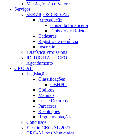
Missão, Visão e Valores
Serviços
SERVIÇOS CRO-AL
Arrecadação
Consulta Financeira
Emissão de Boletos
Cadastrar
Registro de denúncia
Inscrição
Estatística Profissional
ID. DIGITAL – CFO
Agendamento
CRO-AL
Legislação
Classificações
CBHPO
Códigos
Manuais
Leis e Decretos
Pareceres
Resoluções
Regulamentações
Concursos
Eleição CRO-AL 2025
CRO-AL nos Municípios