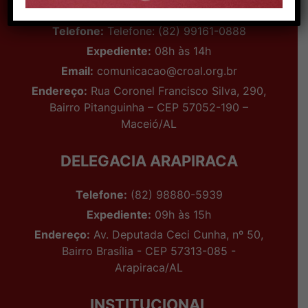
Telefone:
Telefone: (82) 99161-0888
Expediente:
08h às 14h
Email:
comunicacao@croal.org.br
Endereço:
Rua Coronel Francisco Silva, 290,
Bairro Pitanguinha – CEP 57052-190 –
Maceió/AL
DELEGACIA ARAPIRACA
Telefone:
(82) 98880-5939
Expediente:
09h às 15h
Endereço:
Av. Deputada Ceci Cunha, nº 50,
Bairro Brasília - CEP 57313-085 -
Arapiraca/AL
INSTITUCIONAL