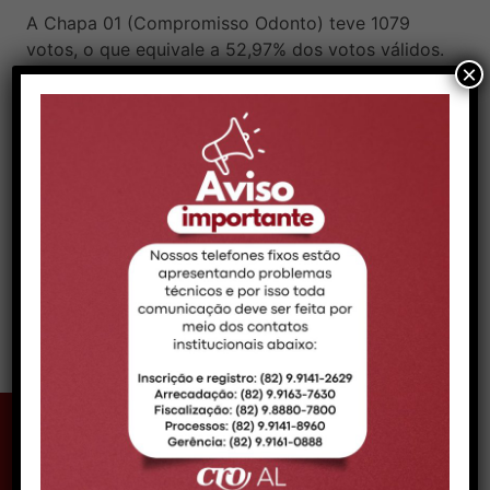
A Chapa 01 (Compromisso Odonto) teve 1079
votos, o que equivale a 52,97% dos votos válidos.
×
Já a Chapa 2 (Avança Odonto) obteve 886 votos.
Além disso, foram contabilizados 66 votos nulos e
seis votos em branco. A chapa eleita será
empossada no dia 1º de Janeiro de 2026.
Confira a decisão na íntegra
aqui
.
VOLTAR
CONTATO MACEIÓ