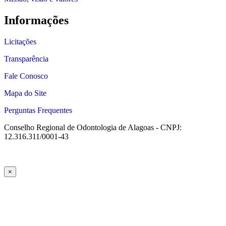
Informações
Licitações
Transparência
Fale Conosco
Mapa do Site
Perguntas Frequentes
Conselho Regional de Odontologia de Alagoas - CNPJ:
12.316.311/0001-43
×
l giriş
ultrabet giriş
ultrabet
ultrabet güncel giriş
ultrabet giriş
ultrabet
be