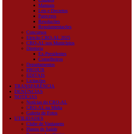
Manuais
Leis e Decretos
Pareceres
Resoluções
Regulamentações
Concursos
Eleição CRO-AL 2025
CRO-AL nos Municípios
Diretoria
Ex-Presidentes
Conselheiros
Departamentos
PROJUR
EDITAIS
Licitações
TRANSPARÊNCIA
DENÚNCIAS
NOTÍCIAS
Notícias do CRO-AL
CRO-AL na Mídia
Galeria de Fotos
UTILIDADES
Clube de Vantagens
Planos de Saúde