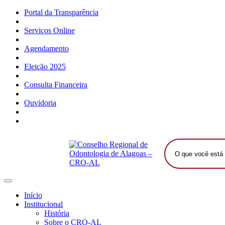
Portal da Transparência
Serviços Online
Agendamento
Eleição 2025
Consulta Financeira
Ouvidoria
O
que
você
está
procurando?
Início
Institucional
História
Sobre o CRO-AL