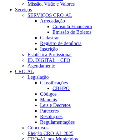
Missão, Visão e Valores
Serviços
SERVIÇOS CRO-AL
Arrecadação
Consulta Financeira
Emissão de Boletos
Cadastrar
Registro de denúncia
Inscrição
Estatística Profissional
ID. DIGITAL – CFO
Agendamento
CRO-AL
Legislação
Classificações
CBHPO
Códigos
Manuais
Leis e Decretos
Pareceres
Resoluções
Regulamentações
Concursos
Eleição CRO-AL 2025
CRO-AL nos Municípios