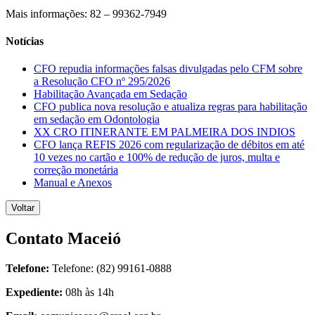
Mais informações: 82 – 99362-7949
Notícias
CFO repudia informações falsas divulgadas pelo CFM sobre
a Resolução CFO nº 295/2026
Habilitação Avançada em Sedação
CFO publica nova resolução e atualiza regras para habilitação
em sedação em Odontologia
XX CRO ITINERANTE EM PALMEIRA DOS INDIOS
CFO lança REFIS 2026 com regularização de débitos em até
10 vezes no cartão e 100% de redução de juros, multa e
correção monetária
Manual e Anexos
Voltar
Contato Maceió
Telefone:
Telefone: (82) 99161-0888
Expediente:
08h às 14h