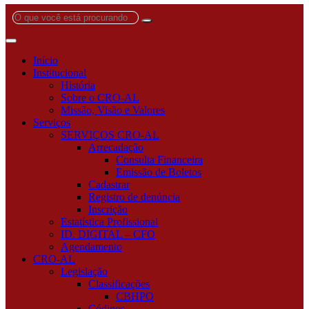
O
que
você
está
Início
procurando?
Institucional
História
Sobre o CRO-AL
Missão, Visão e Valores
Serviços
SERVIÇOS CRO-AL
Arrecadação
Consulta Financeira
Emissão de Boletos
Cadastrar
Registro de denúncia
Inscrição
Estatística Profissional
ID. DIGITAL – CFO
Agendamento
CRO-AL
Legislação
Classificações
CBHPO
Códigos