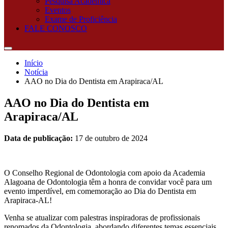
Pesquisa Acadêmica
Eventos
Exame de Proficiência
FALE CONOSCO
Início
Notícia
AAO no Dia do Dentista em Arapiraca/AL
AAO no Dia do Dentista em
Arapiraca/AL
Data de publicação:
17 de outubro de 2024
O Conselho Regional de Odontologia com apoio da Academia
Alagoana de Odontologia têm a honra de convidar você para um
evento imperdível, em comemoração ao Dia do Dentista em
Arapiraca-AL!
Venha se atualizar com palestras inspiradoras de profissionais
renomados da Odontologia, abordando diferentes temas essenciais