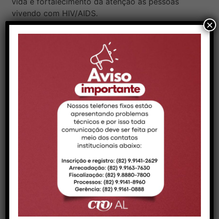
vida e fortalecimento da atenção às pessoas
vivendo com HIV/AIDS.
×
Prevenção
A prevenção do HIV inclui métodos eficazes e
acessíveis, como o uso de preservativos em todas
as relações sexuais. A Profilaxia Pré-Exposição
(PrEP) — uso diário de comprimidos — é indicada
para pessoas com maior risco de exposição. Já a
Profilaxia Pós-Exposição (PEP) é um tratamento
de 28 dias que deve ser iniciado em até 72 horas
após a possível exposição ao vírus. A prevenção
combinada integra diferentes estratégias, como
preservativos, vacinação contra HPV e hepatite B,
testagem periódica e não compartilhamento de
objetos perfurocortantes.
Tratamento