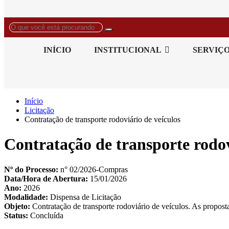
O
que
você
INÍCIO
INSTITUCIONAL
SERVIÇ
está
procurando?
Início
Licitação
Contratação de transporte rodoviário de veículos
Contratação de transporte rodov
Nº do Processo:
n° 02/2026-Compras
Data/Hora de Abertura:
15/01/2026
Ano:
2026
Modalidade:
Dispensa de Licitação
Objeto:
Contratação de transporte rodoviário de veículos. As propost
Status:
Concluída