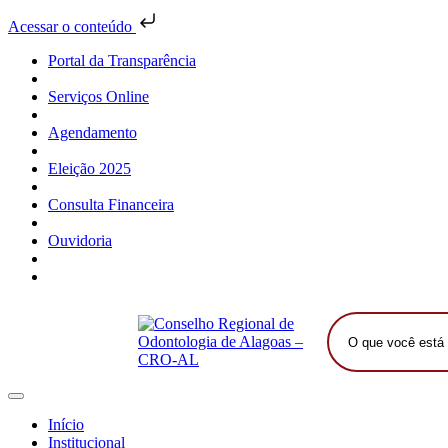
Acessar o conteúdo
Portal da Transparência
Serviços Online
Agendamento
Eleição 2025
Consulta Financeira
Ouvidoria
O
que
você
está
procurando?
Início
Institucional