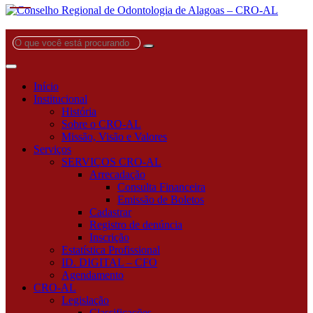
O
que
você
está
Início
procurando?
Institucional
História
Sobre o CRO-AL
Missão, Visão e Valores
Serviços
SERVIÇOS CRO-AL
Arrecadação
Consulta Financeira
Emissão de Boletos
Cadastrar
Registro de denúncia
Inscrição
Estatística Profissional
ID. DIGITAL – CFO
Agendamento
CRO-AL
Legislação
Classificações