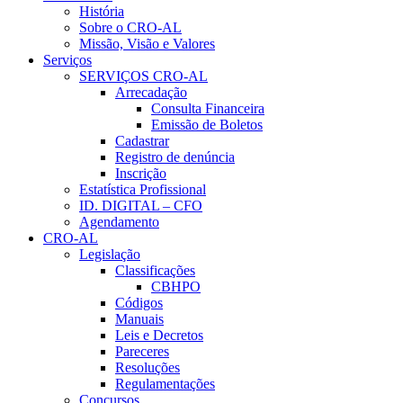
História
Sobre o CRO-AL
Missão, Visão e Valores
Serviços
SERVIÇOS CRO-AL
Arrecadação
Consulta Financeira
Emissão de Boletos
Cadastrar
Registro de denúncia
Inscrição
Estatística Profissional
ID. DIGITAL – CFO
Agendamento
CRO-AL
Legislação
Classificações
CBHPO
Códigos
Manuais
Leis e Decretos
Pareceres
Resoluções
Regulamentações
Concursos