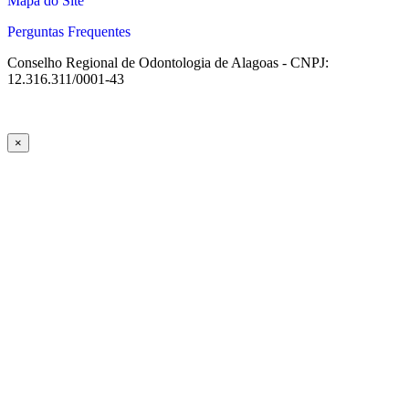
Mapa do Site
Perguntas Frequentes
Conselho Regional de Odontologia de Alagoas - CNPJ:
12.316.311/0001-43
×
l giriş
ultrabet giriş
ultrabet
ultrabet güncel giriş
ultrabet giriş
ultrabet
b