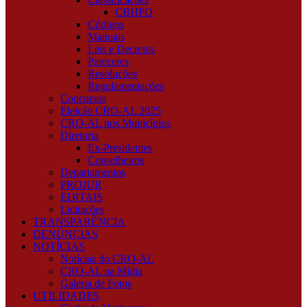
CBHPO
Códigos
Manuais
Leis e Decretos
Pareceres
Resoluções
Regulamentações
Concursos
Eleição CRO-AL 2025
CRO-AL nos Municípios
Diretoria
Ex-Presidentes
Conselheiros
Departamentos
PROJUR
EDITAIS
Licitações
TRANSPARÊNCIA
DENÚNCIAS
NOTÍCIAS
Notícias do CRO-AL
CRO-AL na Mídia
Galeria de Fotos
UTILIDADES