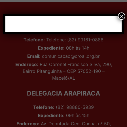
×
CONTATO MACEIÓ
Telefone:
Telefone: (82) 99161-0888
Expediente:
08h às 14h
Email:
comunicacao@croal.org.br
Endereço:
Rua Coronel Francisco Silva, 290,
Bairro Pitanguinha – CEP 57052-190 –
Maceió/AL
DELEGACIA ARAPIRACA
Telefone:
(82) 98880-5939
Expediente:
09h às 15h
Endereço:
Av. Deputada Ceci Cunha, nº 50,