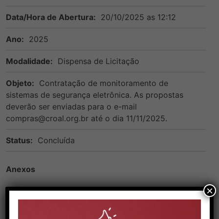
Data/Hora de Abertura:
20/10/2025 as 12:12
Ano:
2025
Modalidade:
Dispensa de Licitação
Objeto:
Contratação de monitoramento de
sistemas de segurança eletrônica. As propostas
deverão ser enviadas para o e-mail
compras@croal.org.br até o dia 11/11/2025.
Status:
Concluída
Anexos
×
02-TERMO-DE-REFERENCIA-Seguranca-
eletronica.pdf