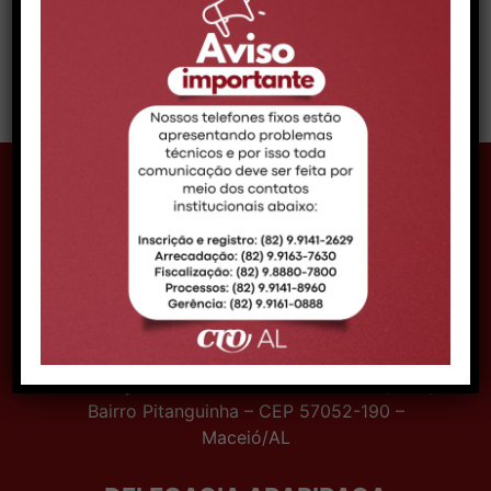
VOLTAR
CONTATO MACEIÓ
Telefone:
Telefone: (82) 99161-0888
Expediente:
08h às 14h
Email:
comunicacao@croal.org.br
Endereço:
Rua Coronel Francisco Silva, 290,
Bairro Pitanguinha – CEP 57052-190 –
Maceió/AL