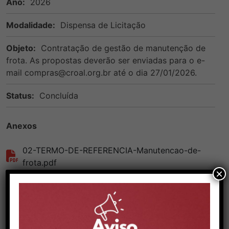
Ano:
2026
Modalidade:
Dispensa de Licitação
Objeto:
Contratação de gestão de manutenção de
frota. As propostas deverão ser enviadas para o e-
mail compras@croal.org.br até o dia 27/01/2026.
Status:
Concluída
Anexos
02-TERMO-DE-REFERENCIA-Manutencao-de-
frota.pdf
×
VOLTAR