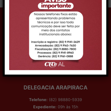
CONTATO MACEIÓ
Telefone:
Telefone: (82) 99161-0888
Expediente:
08h às 14h
Email:
comunicacao@croal.org.br
Endereço:
Rua Coronel Francisco Silva, 290,
Bairro Pitanguinha – CEP 57052-190 –
Maceió/AL
DELEGACIA ARAPIRACA
Telefone:
(82) 98880-5939
Expediente:
09h às 15h