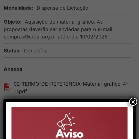
Modalidade:
Dispensa de Licitação
Objeto:
Aquisição de material gráfico. As
propostas deverão ser enviadas para o e-mail
compras@croal.org.br até o dia 10/02/2026.
Status:
Concluída
Anexos
02-TERMO-DE-REFERENCIA-Material-grafico-4-
11.pdf
×
VOLTAR