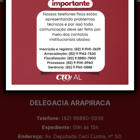
CONTATO MACEIÓ
Telefone:
Telefone: (82) 99161-0888
Expediente:
08h às 14h
Email:
comunicacao@croal.org.br
Endereço:
Rua Coronel Francisco Silva, 290,
Bairro Pitanguinha – CEP 57052-190 –
Maceió/AL
DELEGACIA ARAPIRACA
Telefone:
(82) 98880-5939
Expediente:
09h às 15h
Endereço:
Av. Deputada Ceci Cunha, nº 50,