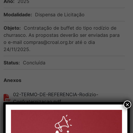
Ano:
2025
Modalidade:
Dispensa de Licitação
Objeto:
Contratação de buffet do tipo rodízio de
churrasco. As propostas deverão ser enviadas para
o e-mail compras@croal.org.br até o dia
24/11/2025.
Status:
Concluída
Anexos
02-TERMO-DE-REFERENCIA-Rodizio-
Confraternizacao.pdf
×
VOLTAR