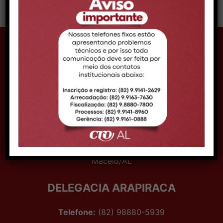
CONTATO MACEIÓ
Telefone:
Telefone: (82) 99161-0888
Expediente:
08h às 14h
Email:
comunicacao@croal.org.br
Endereço:
Rua Coronel Francisco Silva, 290,
Bairro Pitanguinha – CEP 57052-190 –
Maceió/AL
DELEGACIA ARAPIRACA
Telefone:
(82) 98880-5939