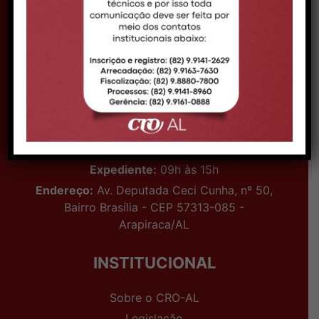
Email:
comunicacao@croal.org.br
Endereço:
Rua Coronel Francisco Silva, 290,
Bairro Pitanguinha – CEP 57052-190 –
Maceió/AL
DELEGACIA ARAPIRACA
Telefone:
(82) 98880-5939
Expediente:
09h às 15h
Endereço:
Av. Deputada Ceci Cunha, nº 50,
Bairro Brasília - CEP 57313-085 -
Arapiraca/AL
INSTITUCIONAL
Sobre o CRO-AL
Legislação