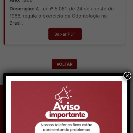
Descrição:
A Lei nº 5.081, de 24 de agosto de
1966, regula o exercício da Odontologia no
Brasil.
Baixar PDF
VOLTAR
×
CONTATO MACEIÓ
Telefone:
Telefone: (82) 99161-0888
Expediente:
08h às 14h