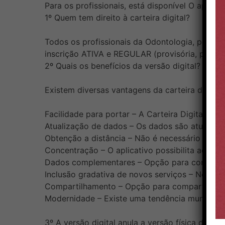
Para os profissionais, está disponível O aplic
1º Quem tem direito à carteira digital?
Todos os profissionais da Odontologia, pessoa 
inscrição ATIVA e REGULAR (provisória, princi
2º Quais os benefícios da versão digital?
Existem diversas vantagens da carteira digital s
Facilidade para portar – A Carteira Digital fica 
Atualização de dados – Os dados são atualizad
Obtenção a distância – Não é necessário ir até
Concentração – O aplicativo possibilita acessar
Dados complementares – Opção para consultar
Inclusão gradativa de novos serviços – Novos s
Compartilhamento – Opção para compartilhame
Modernidade – Existe uma tendência mundial 
3º A versão digital anula a versão física da céd