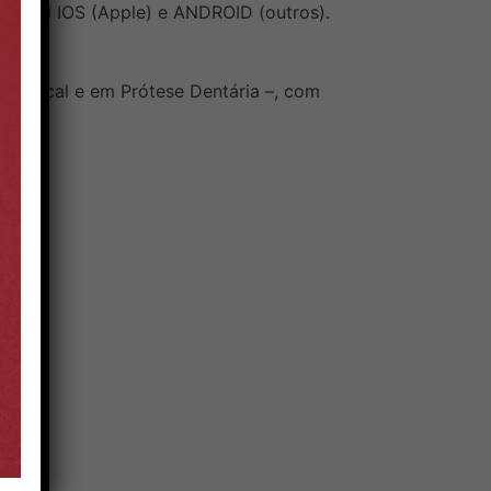
acional IOS (Apple) e ANDROID (outros).
úde Bucal e em Prótese Dentária –, com
RO.