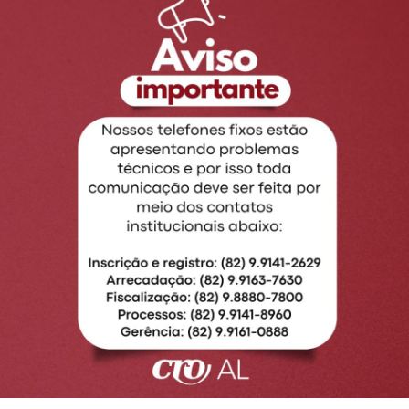
ativo CFO ID disponível para os aparelhos com sistema oper
física – Cirurgiões-Dentistas, Auxiliares e Técnicos em Sa
pal, secundária) no Sistema Conselhos de Odontologia.
obre a carteira física. Dentre as principais podemos citar:
disponível no celular.
os sem a necessidade de emitir outra carteira.
 um Conselho para obter a sua identidade digital.
 todas as inscrições do profissional.
 dados complementares do cadastro do profissional no C
erviços tendem a ser incorporados à identidade digital.
nto da identidade com outras pessoas.
de concentração de serviços em Smartphones.
ula de identidade profissional?