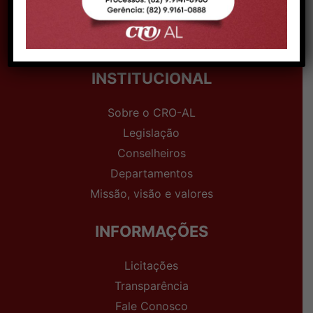
Endereço:
Av. Deputada Ceci Cunha, nº 50,
Bairro Brasília - CEP 57313-085 -
Arapiraca/AL
INSTITUCIONAL
Sobre o CRO-AL
Legislação
Conselheiros
Departamentos
Missão, visão e valores
INFORMAÇÕES
Licitações
Transparência
Fale Conosco