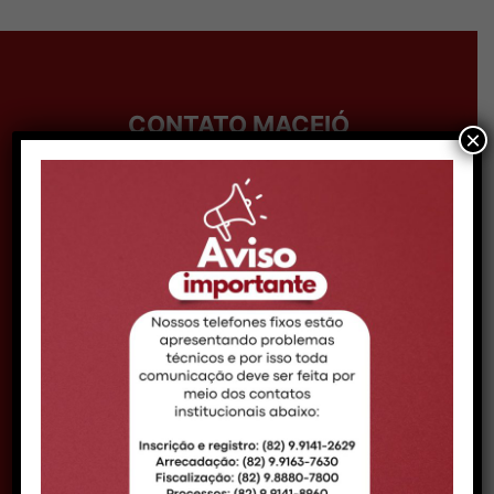
CONTATO MACEIÓ
×
Telefone:
Telefone: (82) 99161-0888
Expediente:
08h às 14h
Email:
comunicacao@croal.org.br
Endereço:
Rua Coronel Francisco Silva, 290,
Bairro Pitanguinha – CEP 57052-190 –
Maceió/AL
DELEGACIA ARAPIRACA
Telefone:
(82) 98880-5939
Expediente:
09h às 15h