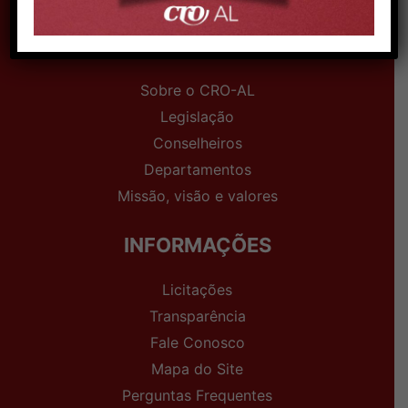
INSTITUCIONAL
Sobre o CRO-AL
Legislação
Conselheiros
Departamentos
Missão, visão e valores
INFORMAÇÕES
Licitações
Transparência
Fale Conosco
Mapa do Site
Perguntas Frequentes