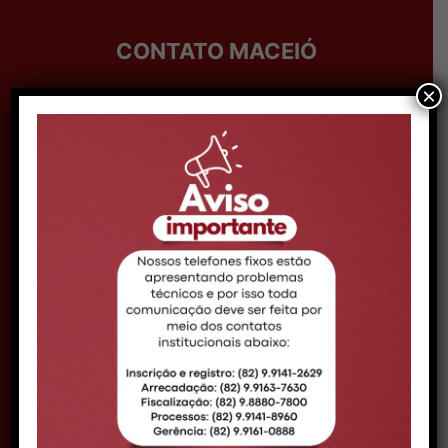
CONTATO MACEIÓ
×
Telefone:
Telefone: (82) 99161-0888
Expediente:
08h às 14h
Email:
comunicacao@croal.org.br
Endereço:
Rua Coronel Francisco Silva, 290,
Bairro Pitanguinha – CEP 57052-190 –
Maceió/AL
DELEGACIA ARAPIRACA
Telefone:
(82) 98880-5939
Expediente:
09h às 15h
Endereço:
Av. Deputada Ceci Cunha, nº 50,
Bairro Brasília - CEP 57313-085 -
Arapiraca/AL