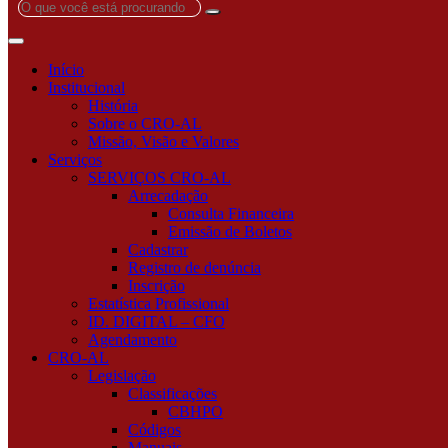
O
que
você
está
Início
procurando?
Institucional
História
Sobre o CRO-AL
Missão, Visão e Valores
Serviços
SERVIÇOS CRO-AL
Arrecadação
Consulta Financeira
Emissão de Boletos
Cadastrar
Registro de denúncia
Inscrição
Estatística Profissional
ID. DIGITAL – CFO
Agendamento
CRO-AL
Legislação
Classificações
CBHPO
Códigos
Manuais