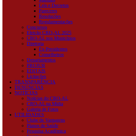
Leis e Decretos
Pareceres
Resoluções
Regulamentações
Concursos
Eleição CRO-AL 2025
CRO-AL nos Municípios
Diretoria
Ex-Presidentes
Conselheiros
Departamentos
PROJUR
EDITAIS
Licitações
TRANSPARÊNCIA
DENÚNCIAS
NOTÍCIAS
Notícias do CRO-AL
CRO-AL na Mídia
Galeria de Fotos
UTILIDADES
Clube de Vantagens
Planos de Saúde
Pesquisa Acadêmica