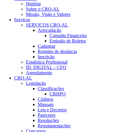
História
Sobre o CRO-AL
Missão, Visão e Valores
Serviços
SERVIÇOS CRO-AL
Arrecadação
Consulta Financeira
Emissão de Boletos
Cadastrar
Registro de denúncia
Inscrição
Estatística Profissional
ID. DIGITAL – CFO
Agendamento
CRO-AL
Legislação
Classificações
CBHPO
Códigos
Manuais
Leis e Decretos
Pareceres
Resoluções
Regulamentações
Concursos