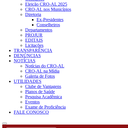
Eleição CRO-AL 2025
CRO-AL nos Municípios
Diretoria
Ex-Presidentes
Conselheiros
Departamentos
PROJUR
EDITAIS
Licitações
TRANSPARÊNCIA
DENÚNCIAS
NOTÍCIAS
Notícias do CRO-AL
CRO-AL na Mídia
Galeria de Fotos
UTILIDADES
Clube de Vantagens
Planos de Saúde
Pesquisa Acadêmica
Eventos
Exame de Proficiência
FALE CONOSCO