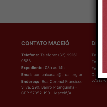
CONTATO MACEIÓ
DELE
Telefone:
Telefone: (82) 99161-
Telefon
0888
Expedie
Expediente:
08h às 14h
Endereç
Email:
comunicacao@croal.org.br
Cunha, n
57313-0
Endereço:
Rua Coronel Francisco
Silva, 290, Bairro Pitanguinha –
CEP 57052-190 – Maceió/AL