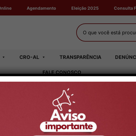
Online
Agendamento
Eleição 2025
Consulta F
O que você está procura
CRO-AL
TRANSPARÊNCIA
DENÚNC
FALE CONOSCO