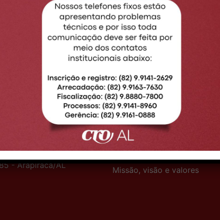
VOLTAR
GACIA ARAPIRACA
INSTITUCIONAL
e:
(82) 98880-5939
Sobre o CRO-AL
nte:
09h às 15h
Legislação
o:
Av. Deputada Ceci
Conselheiros
º 50, Bairro Brasília - CEP
Departamentos
85 - Arapiraca/AL
Missão, visão e valores