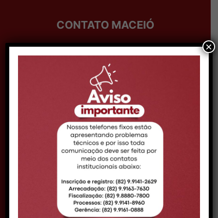
CONTATO MACEIÓ
×
Telefone:
Telefone: (82) 99161-0888
Expediente:
08h às 14h
Email:
comunicacao@croal.org.br
Endereço:
Rua Coronel Francisco Silva, 290,
Bairro Pitanguinha – CEP 57052-190 –
Maceió/AL
DELEGACIA ARAPIRACA
Telefone:
(82) 98880-5939
Expediente:
09h às 15h
Endereço:
Av. Deputada Ceci Cunha, nº 50,
Bairro Brasília - CEP 57313-085 -
Arapiraca/AL