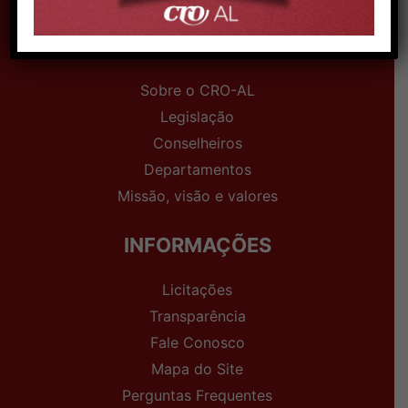
INSTITUCIONAL
Sobre o CRO-AL
Legislação
Conselheiros
Departamentos
Missão, visão e valores
INFORMAÇÕES
Licitações
Transparência
Fale Conosco
Mapa do Site
Perguntas Frequentes