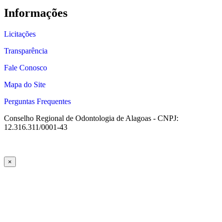
Informações
Licitações
Transparência
Fale Conosco
Mapa do Site
Perguntas Frequentes
Conselho Regional de Odontologia de Alagoas - CNPJ:
12.316.311/0001-43
×
güncel giriş
casibom giriş
casibom
casibom güncel giriş
casibom giriş
c