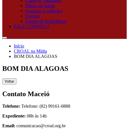
Clube de Vantagens
Planos de Saúde
Pesquisa Acadêmica
Eventos
Exame de Proficiência
FALE CONOSCO
Início
CROAL na Mídia
BOM DIA ALAGOAS
BOM DIA ALAGOAS
Voltar
Contato Maceió
Telefone:
Telefone: (82) 99161-0888
Expediente:
08h às 14h
Email:
comunicacao@croal.org.br