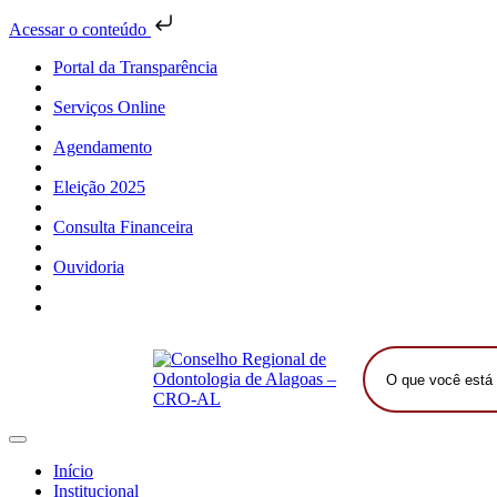
Acessar o conteúdo
Portal da Transparência
Serviços Online
Agendamento
Eleição 2025
Consulta Financeira
Ouvidoria
O
que
você
está
procurando?
Início
Institucional