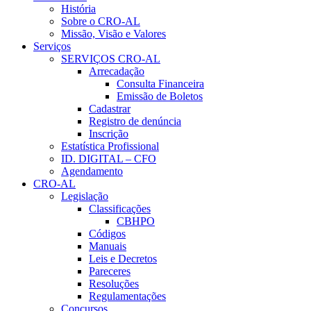
História
Sobre o CRO-AL
Missão, Visão e Valores
Serviços
SERVIÇOS CRO-AL
Arrecadação
Consulta Financeira
Emissão de Boletos
Cadastrar
Registro de denúncia
Inscrição
Estatística Profissional
ID. DIGITAL – CFO
Agendamento
CRO-AL
Legislação
Classificações
CBHPO
Códigos
Manuais
Leis e Decretos
Pareceres
Resoluções
Regulamentações
Concursos