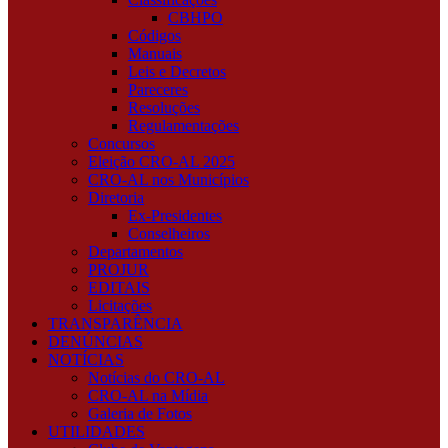
CBHPO
Códigos
Manuais
Leis e Decretos
Pareceres
Resoluções
Regulamentações
Concursos
Eleição CRO-AL 2025
CRO-AL nos Municípios
Diretoria
Ex-Presidentes
Conselheiros
Departamentos
PROJUR
EDITAIS
Licitações
TRANSPARÊNCIA
DENÚNCIAS
NOTÍCIAS
Notícias do CRO-AL
CRO-AL na Mídia
Galeria de Fotos
UTILIDADES