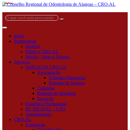
O
que
você
está
Início
procurando?
Institucional
História
Sobre o CRO-AL
Missão, Visão e Valores
Serviços
SERVIÇOS CRO-AL
Arrecadação
Consulta Financeira
Emissão de Boletos
Cadastrar
Registro de denúncia
Inscrição
Estatística Profissional
ID. DIGITAL – CFO
Agendamento
CRO-AL
Legislação
Classificações