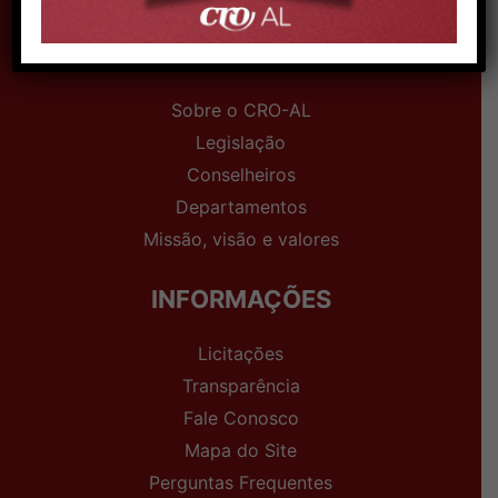
INSTITUCIONAL
Sobre o CRO-AL
Legislação
Conselheiros
Departamentos
Missão, visão e valores
INFORMAÇÕES
Licitações
Transparência
Fale Conosco
Mapa do Site
Perguntas Frequentes