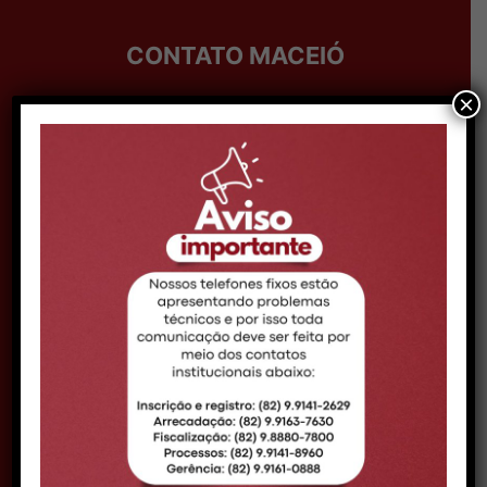
CONTATO MACEIÓ
×
Telefone:
Telefone: (82) 99161-0888
Expediente:
08h às 14h
Email:
comunicacao@croal.org.br
Endereço:
Rua Coronel Francisco Silva, 290,
Bairro Pitanguinha – CEP 57052-190 –
Maceió/AL
DELEGACIA ARAPIRACA
Telefone:
(82) 98880-5939
Expediente:
09h às 15h
Endereço:
Av. Deputada Ceci Cunha, nº 50,
Bairro Brasília - CEP 57313-085 -
Arapiraca/AL