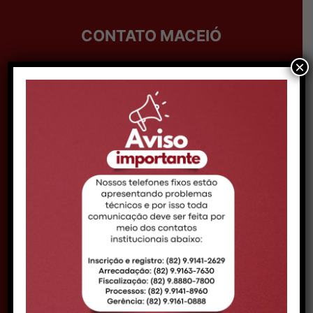
CONTATO MACEIÓ
×
Telefone:
Telefone: (82) 99161-0888
Expediente:
08h às 14h
Email:
comunicacao@croal.org.br
Endereço:
Rua Coronel Francisco Silva, 290,
Bairro Pitanguinha – CEP 57052-190 –
Maceió/AL
DELEGACIA ARAPIRACA
Telefone:
(82) 98880-5939
Expediente:
09h às 15h
Endereço:
Av. Deputada Ceci Cunha, nº 50,
Bairro Brasília - CEP 57313-085 -
Arapiraca/AL