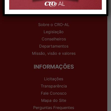
INSTITUCIONAL
Sobre o CRO-AL
Legislação
Conselheiros
Departamentos
Missão, visão e valores
INFORMAÇÕES
Licitações
Transparência
Fale Conosco
Mapa do Site
Perguntas Frequentes