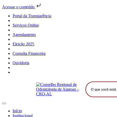
Acessar o conteúdo
Portal da Transparência
Serviços Online
Agendamento
Eleição 2025
Consulta Financeira
Ouvidoria
O
que
você
está
procurando?
Início
Institucional