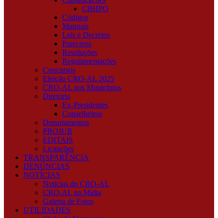
CBHPO
Códigos
Manuais
Leis e Decretos
Pareceres
Resoluções
Regulamentações
Concursos
Eleição CRO-AL 2025
CRO-AL nos Municípios
Diretoria
Ex-Presidentes
Conselheiros
Departamentos
PROJUR
EDITAIS
Licitações
TRANSPARÊNCIA
DENÚNCIAS
NOTÍCIAS
Notícias do CRO-AL
CRO-AL na Mídia
Galeria de Fotos
UTILIDADES