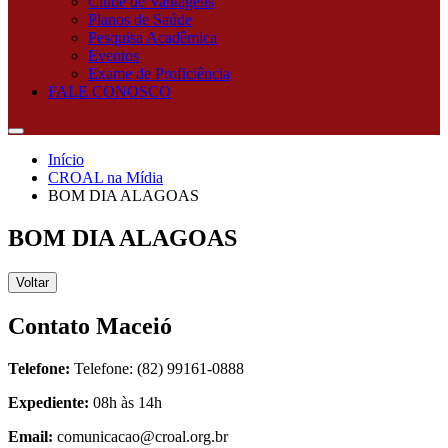
Clube de Vantagens
Planos de Saúde
Pesquisa Acadêmica
Eventos
Exame de Proficiência
FALE CONOSCO
Início
CROAL na Mídia
BOM DIA ALAGOAS
BOM DIA ALAGOAS
Voltar
Contato Maceió
Telefone:
Telefone: (82) 99161-0888
Expediente:
08h às 14h
Email:
comunicacao@croal.org.br