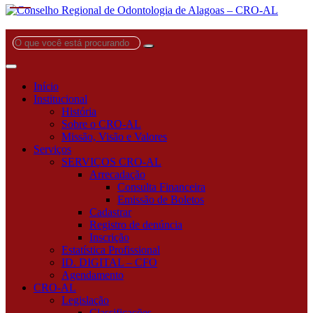
O
que
você
está
Início
procurando?
Institucional
História
Sobre o CRO-AL
Missão, Visão e Valores
Serviços
SERVIÇOS CRO-AL
Arrecadação
Consulta Financeira
Emissão de Boletos
Cadastrar
Registro de denúncia
Inscrição
Estatística Profissional
ID. DIGITAL – CFO
Agendamento
CRO-AL
Legislação
Classificações