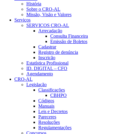
História
Sobre o CRO-AL
Missão, Visão e Valores
Serviços
SERVIÇOS CRO-AL
Arrecadação
Consulta Financeira
Emissão de Boletos
Cadastrar
Registro de denúncia
Inscrição
Estatística Profissional
ID. DIGITAL – CFO
Agendamento
CRO-AL
Legislação
Classificações
CBHPO
Códigos
Manuais
Leis e Decretos
Pareceres
Resoluções
Regulamentações
Concursos