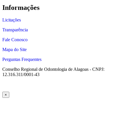
Informações
Licitações
Transparência
Fale Conosco
Mapa do Site
Perguntas Frequentes
Conselho Regional de Odontologia de Alagoas - CNPJ:
12.316.311/0001-43
×
cel giriş
ultrabet giriş
ultrabet
ultrabet güncel giriş
ultrabet giriş
ultrabet