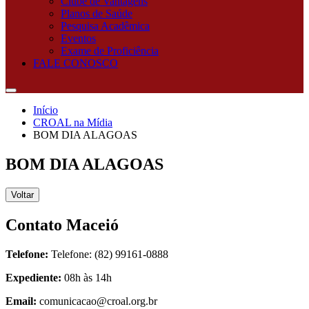
Clube de Vantagens
Planos de Saúde
Pesquisa Acadêmica
Eventos
Exame de Proficiência
FALE CONOSCO
Início
CROAL na Mídia
BOM DIA ALAGOAS
BOM DIA ALAGOAS
Voltar
Contato Maceió
Telefone:
Telefone: (82) 99161-0888
Expediente:
08h às 14h
Email:
comunicacao@croal.org.br