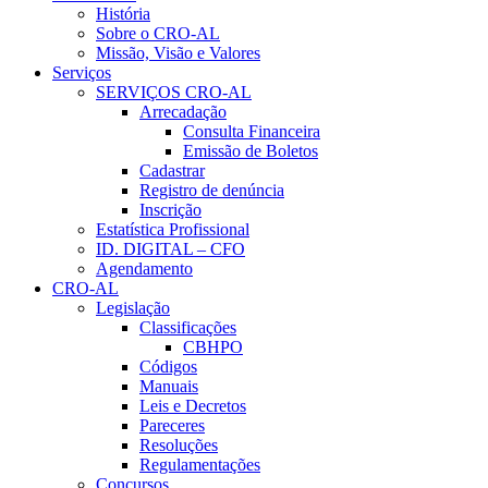
História
Sobre o CRO-AL
Missão, Visão e Valores
Serviços
SERVIÇOS CRO-AL
Arrecadação
Consulta Financeira
Emissão de Boletos
Cadastrar
Registro de denúncia
Inscrição
Estatística Profissional
ID. DIGITAL – CFO
Agendamento
CRO-AL
Legislação
Classificações
CBHPO
Códigos
Manuais
Leis e Decretos
Pareceres
Resoluções
Regulamentações
Concursos