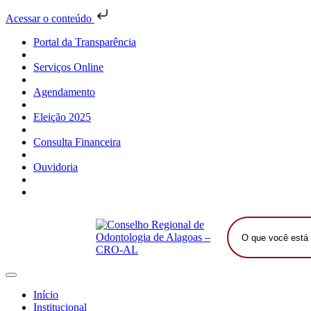
Acessar o conteúdo
Portal da Transparência
Serviços Online
Agendamento
Eleição 2025
Consulta Financeira
Ouvidoria
O
que
você
está
procurando?
Início
Institucional