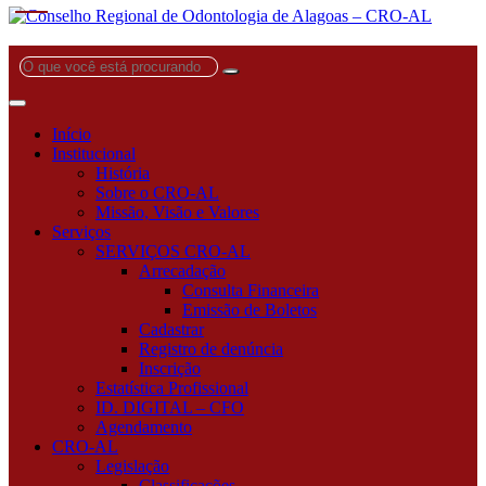
O
que
você
está
Início
procurando?
Institucional
História
Sobre o CRO-AL
Missão, Visão e Valores
Serviços
SERVIÇOS CRO-AL
Arrecadação
Consulta Financeira
Emissão de Boletos
Cadastrar
Registro de denúncia
Inscrição
Estatística Profissional
ID. DIGITAL – CFO
Agendamento
CRO-AL
Legislação
Classificações