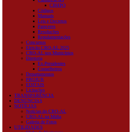
CBHPO
Códigos
Manuais
Leis e Decretos
Pareceres
Resoluções
Regulamentações
Concursos
Eleição CRO-AL 2025
CRO-AL nos Municípios
Diretoria
Ex-Presidentes
Conselheiros
Departamentos
PROJUR
EDITAIS
Licitações
TRANSPARÊNCIA
DENÚNCIAS
NOTÍCIAS
Notícias do CRO-AL
CRO-AL na Mídia
Galeria de Fotos
UTILIDADES