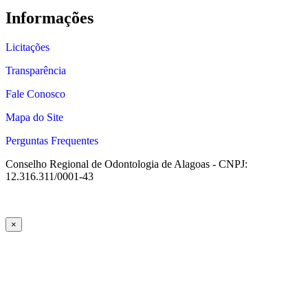
Informações
Licitações
Transparência
Fale Conosco
Mapa do Site
Perguntas Frequentes
Conselho Regional de Odontologia de Alagoas - CNPJ:
12.316.311/0001-43
×
üncel giriş
starzbet giriş
starzbet
starzbet güncel giriş
starzbet giriş
starz