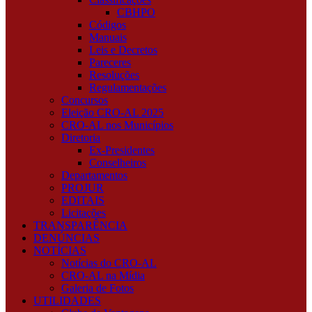
CBHPO
Códigos
Manuais
Leis e Decretos
Pareceres
Resoluções
Regulamentações
Concursos
Eleição CRO-AL 2025
CRO-AL nos Municípios
Diretoria
Ex-Presidentes
Conselheiros
Departamentos
PROJUR
EDITAIS
Licitações
TRANSPARÊNCIA
DENÚNCIAS
NOTÍCIAS
Notícias do CRO-AL
CRO-AL na Mídia
Galeria de Fotos
UTILIDADES