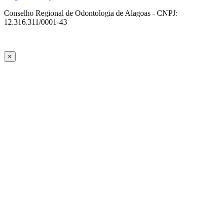
Conselho Regional de Odontologia de Alagoas - CNPJ:
12.316.311/0001-43
×
casibom güncel giriş
casibom giriş
casibom
casibom güncel giriş
casib