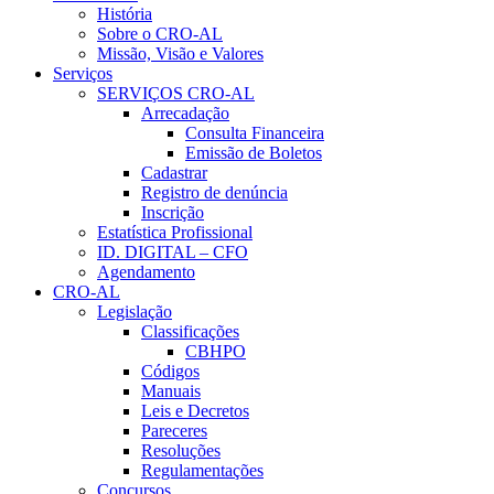
História
Sobre o CRO-AL
Missão, Visão e Valores
Serviços
SERVIÇOS CRO-AL
Arrecadação
Consulta Financeira
Emissão de Boletos
Cadastrar
Registro de denúncia
Inscrição
Estatística Profissional
ID. DIGITAL – CFO
Agendamento
CRO-AL
Legislação
Classificações
CBHPO
Códigos
Manuais
Leis e Decretos
Pareceres
Resoluções
Regulamentações
Concursos