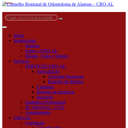
O
que
você
está
Início
procurando?
Institucional
História
Sobre o CRO-AL
Missão, Visão e Valores
Serviços
SERVIÇOS CRO-AL
Arrecadação
Consulta Financeira
Emissão de Boletos
Cadastrar
Registro de denúncia
Inscrição
Estatística Profissional
ID. DIGITAL – CFO
Agendamento
CRO-AL
Legislação
Classificações