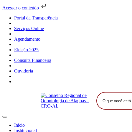
Acessar o conteúdo
Portal da Transparência
Serviços Online
Agendamento
Eleição 2025
Consulta Financeira
Ouvidoria
O
que
você
está
procurando?
Início
Institucional