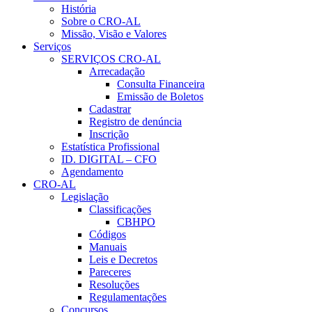
História
Sobre o CRO-AL
Missão, Visão e Valores
Serviços
SERVIÇOS CRO-AL
Arrecadação
Consulta Financeira
Emissão de Boletos
Cadastrar
Registro de denúncia
Inscrição
Estatística Profissional
ID. DIGITAL – CFO
Agendamento
CRO-AL
Legislação
Classificações
CBHPO
Códigos
Manuais
Leis e Decretos
Pareceres
Resoluções
Regulamentações
Concursos