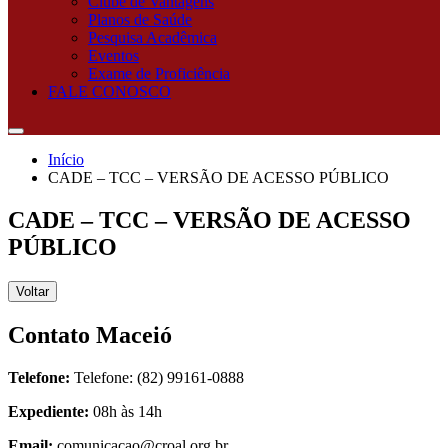
Clube de Vantagens
Planos de Saúde
Pesquisa Acadêmica
Eventos
Exame de Proficiência
FALE CONOSCO
Início
CADE – TCC – VERSÃO DE ACESSO PÚBLICO
CADE – TCC – VERSÃO DE ACESSO
PÚBLICO
Voltar
Contato Maceió
Telefone:
Telefone: (82) 99161-0888
Expediente:
08h às 14h
Email:
comunicacao@croal.org.br