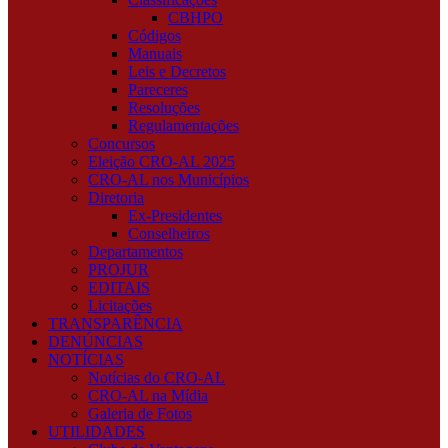
CBHPO
Códigos
Manuais
Leis e Decretos
Pareceres
Resoluções
Regulamentações
Concursos
Eleição CRO-AL 2025
CRO-AL nos Municípios
Diretoria
Ex-Presidentes
Conselheiros
Departamentos
PROJUR
EDITAIS
Licitações
TRANSPARÊNCIA
DENÚNCIAS
NOTÍCIAS
Notícias do CRO-AL
CRO-AL na Mídia
Galeria de Fotos
UTILIDADES