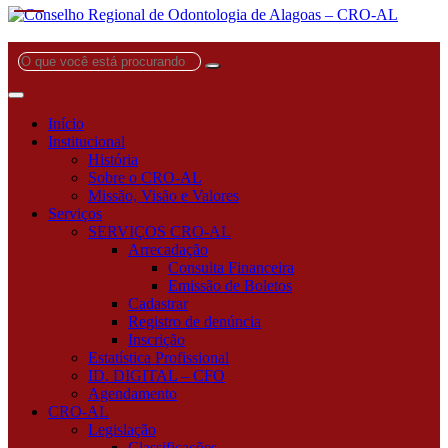
O
que
você
está
Início
procurando?
Institucional
História
Sobre o CRO-AL
Missão, Visão e Valores
Serviços
SERVIÇOS CRO-AL
Arrecadação
Consulta Financeira
Emissão de Boletos
Cadastrar
Registro de denúncia
Inscrição
Estatística Profissional
ID. DIGITAL – CFO
Agendamento
CRO-AL
Legislação
Classificações