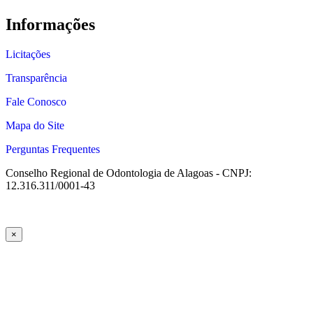
Informações
Licitações
Transparência
Fale Conosco
Mapa do Site
Perguntas Frequentes
Conselho Regional de Odontologia de Alagoas - CNPJ:
12.316.311/0001-43
×
ncel giriş
starzbet giriş
starzbet
starzbet güncel giriş
starzbet giriş
starzb