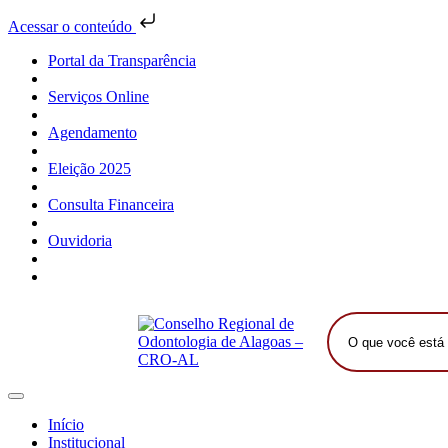
Acessar o conteúdo
Portal da Transparência
Serviços Online
Agendamento
Eleição 2025
Consulta Financeira
Ouvidoria
O
que
você
está
procurando?
Início
Institucional